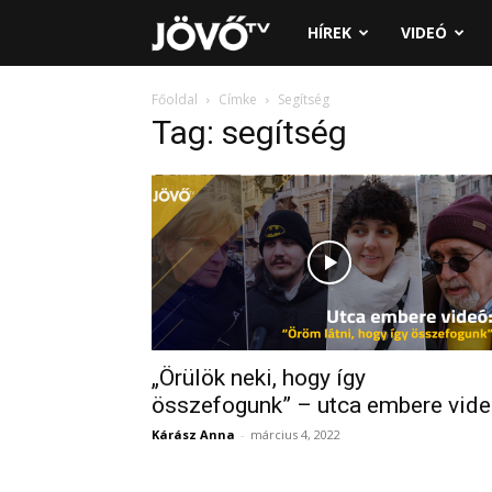
Jövő
HÍREK
VIDEÓ
TV
Főoldal
Címke
Segítség
Tag: segítség
„Örülök neki, hogy így
összefogunk” – utca embere vid
Kárász Anna
-
március 4, 2022