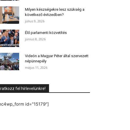
Milyen készségekre lesz szükség a
következő évtizedben?
július 9, 2026
Élő parlamenti közvetítés
június 8, 2026
Videón a Magyar Péter által szervezett
népünnepély
május 11, 2026
Iratkozz fel hírlevelünkre!
mc4wp_form id="15179"]