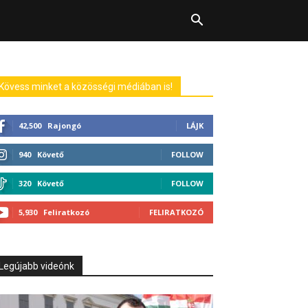
Kövess minket a közösségi médiában is!
42,500
Rajongó
LÁJK
940
Követő
FOLLOW
320
Követő
FOLLOW
5,930
Feliratkozó
FELIRATKOZÓ
Legújabb videónk