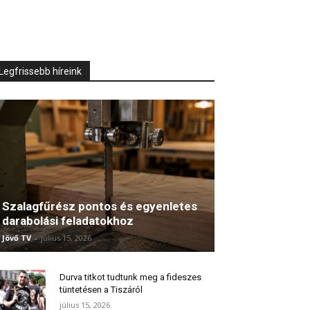
Legfrissebb híreink
Szalagfűrész pontos és egyenletes
darabolási feladatokhoz
Jövő TV
-
július 15, 2026
Durva titkot tudtunk meg a fideszes
tüntetésen a Tiszáról
július 15, 2026