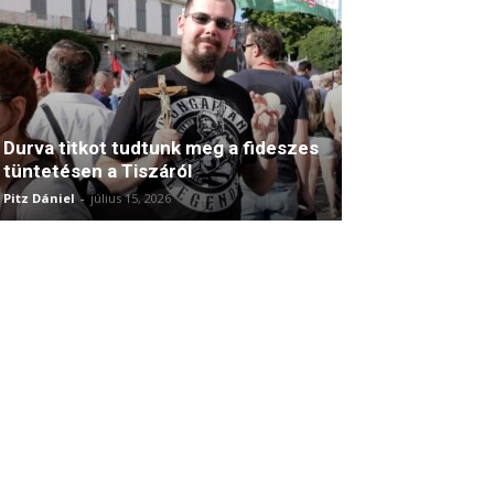
Durva titkot tudtunk meg a fideszes
tüntetésen a Tiszáról
Pitz Dániel
-
július 15, 2026