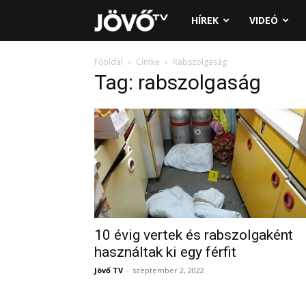
Jövő
HÍREK
VIDEÓ
TV
Főoldal
Címke
Rabszolgaság
Tag: rabszolgaság
10 évig vertek és rabszolgaként
használtak ki egy férfit
Jövő TV
-
szeptember 2, 2022