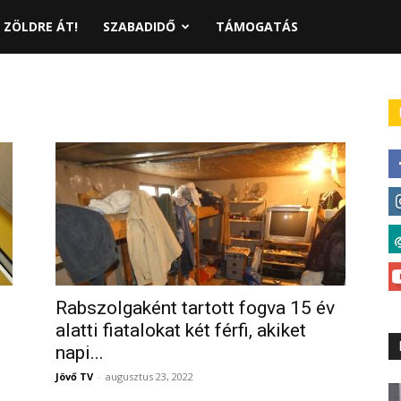
ZÖLDRE ÁT!
SZABADIDŐ
TÁMOGATÁS
Rabszolgaként tartott fogva 15 év
alatti fiatalokat két férfi, akiket
napi...
Jövő TV
-
augusztus 23, 2022