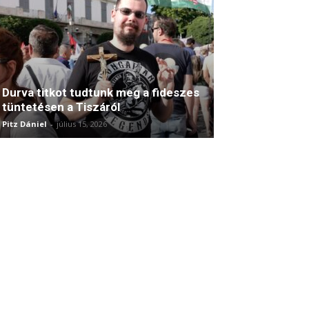
Durva titkot tudtunk meg a fideszes
tüntetésen a Tiszáról
Pitz Dániel
-
július 15, 2026