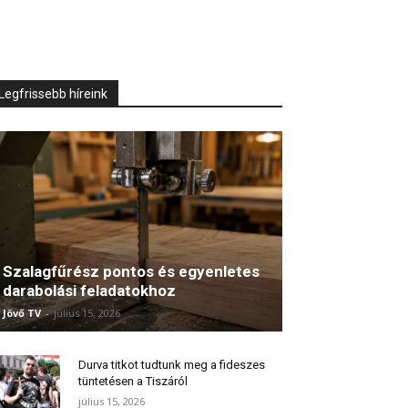
Legfrissebb híreink
Szalagfűrész pontos és egyenletes
darabolási feladatokhoz
Jövő TV
-
július 15, 2026
Durva titkot tudtunk meg a fideszes
tüntetésen a Tiszáról
július 15, 2026