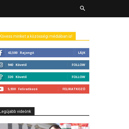
Kövess minket a közösségi médiában is!
42,500
Rajongó
LÁJK
940
Követő
FOLLOW
320
Követő
FOLLOW
5,930
Feliratkozó
FELIRATKOZÓ
Legújabb videónk