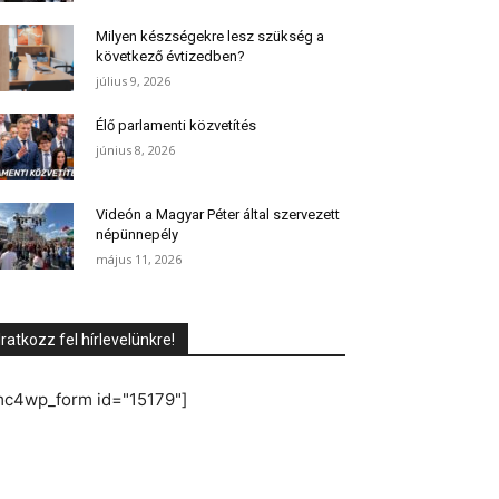
Milyen készségekre lesz szükség a
következő évtizedben?
július 9, 2026
Élő parlamenti közvetítés
június 8, 2026
Videón a Magyar Péter által szervezett
népünnepély
május 11, 2026
Iratkozz fel hírlevelünkre!
mc4wp_form id="15179"]