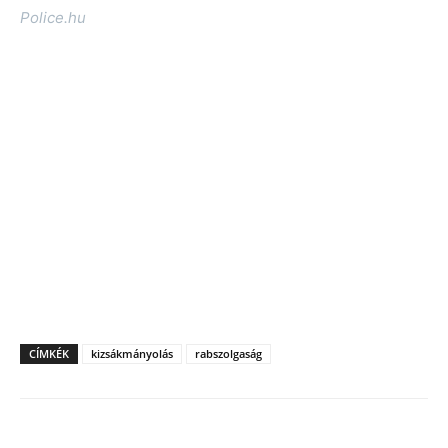
Police.hu
CÍMKÉK
kizsákmányolás
rabszolgaság