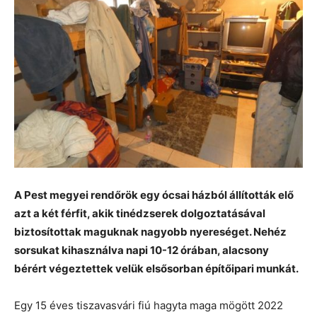
A Pest megyei rendőrök egy ócsai házból állították elő
azt a két férfit, akik tinédzserek dolgoztatásával
biztosítottak maguknak nagyobb nyereséget. Nehéz
sorsukat kihasználva napi 10-12 órában, alacsony
bérért végeztettek velük elsősorban építőipari munkát.
Egy 15 éves tiszavasvári fiú hagyta maga mögött 2022