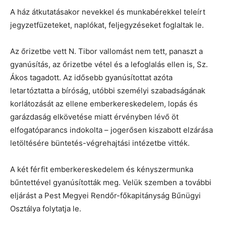
A ház átkutatásakor nevekkel és munkabérekkel teleírt
jegyzetfüzeteket, naplókat, feljegyzéseket foglaltak le.
Az őrizetbe vett N. Tibor vallomást nem tett, panaszt a
gyanúsítás, az őrizetbe vétel és a lefoglalás ellen is, Sz.
Ákos tagadott. Az idősebb gyanúsítottat azóta
letartóztatta a bíróság, utóbbi személyi szabadságának
korlátozását az ellene emberkereskedelem, lopás és
garázdaság elkövetése miatt érvényben lévő öt
elfogatóparancs indokolta – jogerősen kiszabott elzárása
letöltésére büntetés-végrehajtási intézetbe vitték.
A két férfit emberkereskedelem és kényszermunka
bűntettével gyanúsították meg. Velük szemben a további
eljárást a Pest Megyei Rendőr-főkapitányság Bűnügyi
Osztálya folytatja le.