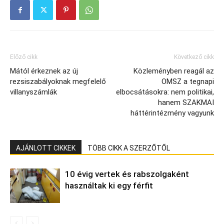
Előző cikk
Következő cikk
Mától érkeznek az új
Közleményben reagál az
rezsiszabályoknak megfelelő
OMSZ a tegnapi
villanyszámlák
elbocsátásokra: nem politikai,
hanem SZAKMAI
háttérintézmény vagyunk
AJÁNLOTT CIKKEK
TÖBB CIKK A SZERZŐTŐL
10 évig vertek és rabszolgaként
használtak ki egy férfit