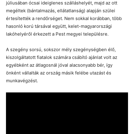
júliusában ócsai ideiglenes szálláshelyét, majd az ott
megéltek (bántalmazás, ellátatlanság) alapján szülei
értesítették a rendőrséget. Nem sokkal korábban, több
hasonló korú társával együtt, kelet-magyarországi
lakóhelyéről érkezett a Pest megyei településre.
A szegény sorsú, sokszor mély szegénységben élő,
kiszolgáltatott fiatalok számára csábító ajánlat volt az
egyébként az átlagosnál jóval alacsonyabb bér, így
önként vállalták az ország másik felébe utazást és
munkavégzést.