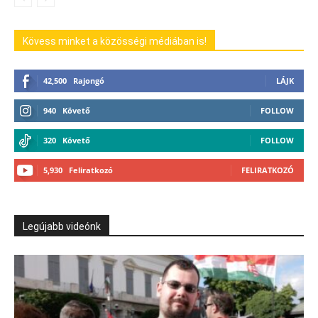
Kövess minket a közösségi médiában is!
42,500
Rajongó
LÁJK
940
Követő
FOLLOW
320
Követő
FOLLOW
5,930
Feliratkozó
FELIRATKOZÓ
Legújabb videónk