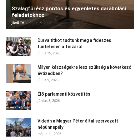
Szalagfűrész pontos és egyenletes darabolási
feladatokhoz
Jövő TV
-
július 15, 2026
Durva titkot tudtunk meg a fideszes
tüntetésen a Tiszáról
július 15, 2026
Milyen készségekre lesz szükség a következő
évtizedben?
július 9, 2026
Élő parlamenti közvetítés
június 8, 2026
Videón a Magyar Péter által szervezett
népünnepély
május 11, 2026