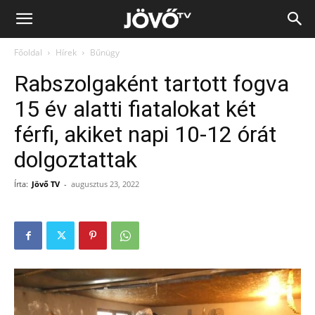
Jövő
Főoldal
Hírek
Bűnügy
TV
Rabszolgaként tartott fogva
15 év alatti fiatalokat két
férfi, akiket napi 10-12 órát
dolgoztattak
Írta:
Jövő TV
-
augusztus 23, 2022