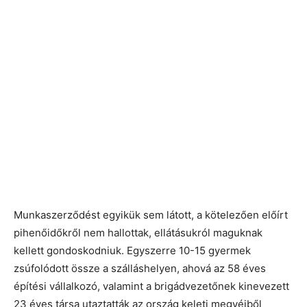
Munkaszerződést egyikük sem látott, a kötelezően előírt
pihenőidőkről nem hallottak, ellátásukról maguknak
kellett gondoskodniuk. Egyszerre 10-15 gyermek
zsúfolódott össze a szálláshelyen, ahová az 58 éves
építési vállalkozó, valamint a brigádvezetőnek kinevezett
23 éves társa utaztatták az ország keleti megyéiből