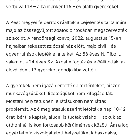
verbuvált 18 – alkalmanként 15 – év alatti gyerekeket.
A Pest megyei felderítők ráálltak a bejelentés tartalmára,
majd az összegyűjtött adatok birtokában megszervezték
az akciót. A rendőrségi konvoj 2022. augusztus 15-én
hajnalban fékezett az ócsai ház előtt, majd civil-, és
egyenruhások lepték el a telket. Az 58 éves N. Tibort,
valamint a 24 éves Sz. Ákost elfogták és előállították, az
elszállásolt 13 gyereket gondjaikba vették.
A gyerekek nem igazán értették a történteket, hiszen
munkavégzésüket, fizetségüket nem kifogásolták.
Mostani helyzetükben, ellátásukban nem láttak
problémát. Az ő meglátásuk szerint letolták a napi 10-12
órát, bért is kaptak, aludni is tudtak valahol – sokuk az
otthoninál is komfortosabb körülmények között. Ám a jog
egyértelmű: kiszolgáltatott helyzetüket kihasználva,