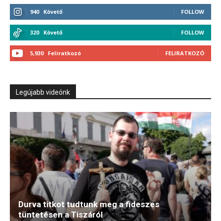
940
Követő
FOLLOW
320
Követő
FOLLOW
5,930
Feliratkozó
FELIRATKOZÓ
Legújabb videónk
Durva titkot tudtunk meg a fideszes
tüntetésen a Tiszáról