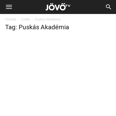
Jövő
Főoldal
Címke
Puskás Akadémia
TV
Tag: Puskás Akadémia