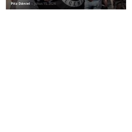
Pitz Dániel
-
július 15, 2026