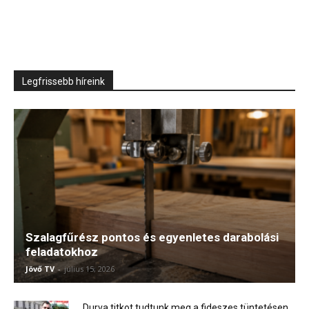
Legfrissebb híreink
Szalagfűrész pontos és egyenletes darabolási
feladatokhoz
Jövő TV
-
július 15, 2026
Durva titkot tudtunk meg a fideszes tüntetésen