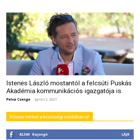
Istenes László mostantól a felcsúti Puskás
Akadémia kommunikációs igazgatója is
Pelva Csenge
-
április 2, 2021
Kövess minket a közösségi médiában is!
42,500
Rajongó
LÁJK