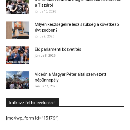
a Tiszáról
július 15, 2026
Milyen készségekre lesz szükség a következő
évtizedben?
július 9, 2026
Élő parlamenti közvetítés
június 8, 2026
Videón a Magyar Péter által szervezett
népünnepély
május 11, 2026
Iratkozz fel hírlevelünkre!
[mc4wp_form id="15179"]