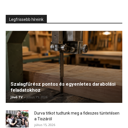
Legfrissebb híreink
Szalagfűrész pontos és egyenletes darabolási
feladatokhoz
Jövő TV
-
július 15, 2026
Durva titkot tudtunk meg a fideszes tüntetésen
a Tiszáról
július 15, 2026