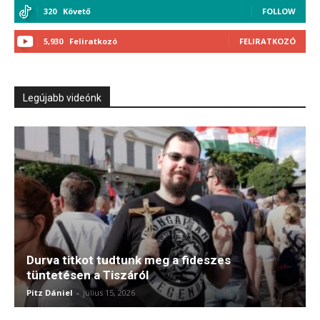
320
Követő
FOLLOW
5,930
Feliratkozó
FELIRATKOZÓ
Legújabb videónk
Durva titkot tudtunk meg a fideszes
tüntetésen a Tiszáról
Pitz Dániel
-
július 15, 2026