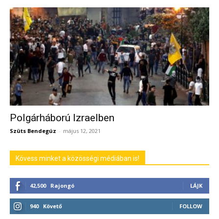
Polgárháború Izraelben
Szüts Bendegúz
-
május 12, 2021
Kövess minket a közösségi médiában is!
42,500
Rajongó
LÁJK
940
Követő
FOLLOW