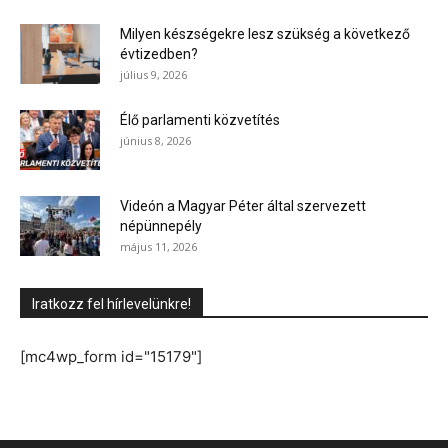
Milyen készségekre lesz szükség a következő
évtizedben?
július 9, 2026
Élő parlamenti közvetítés
június 8, 2026
Videón a Magyar Péter által szervezett
népünnepély
május 11, 2026
Iratkozz fel hírlevelünkre!
[mc4wp_form id="15179"]