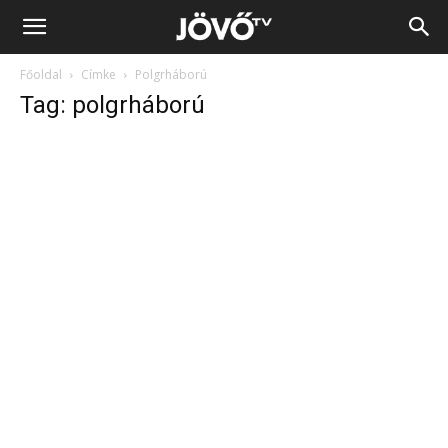
Jövő
Főoldal
Címke
Polgrháború
TV
Tag: polgrháború