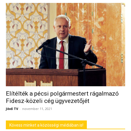
Elítélték a pécsi polgármestert rágalmazó
Fidesz-közeli cég ügyvezetőjét
Jövő TV
-
november 11, 2021
Kövess minket a közösségi médiában is!