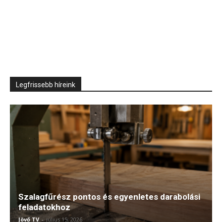
Legfrissebb híreink
Szalagfűrész pontos és egyenletes darabolási
feladatokhoz
Jövő TV
-
július 15, 2026