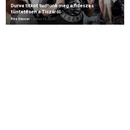
Durva titkot tudtunk meg a fideszes
tüntetésen a Tiszáról
Pitz Dániel
-
július 15, 2026