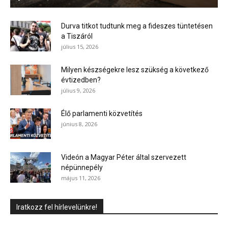
Durva titkot tudtunk meg a fideszes tüntetésen
a Tiszáról
július 15, 2026
Milyen készségekre lesz szükség a következő
évtizedben?
július 9, 2026
Élő parlamenti közvetítés
június 8, 2026
Videón a Magyar Péter által szervezett
népünnepély
május 11, 2026
Iratkozz fel hírlevelünkre!