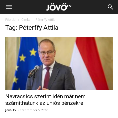
Jövő
Főoldal
Címke
Péterffy Attila
TV
Tag: Péterffy Attila
Navracsics szerint idén már nem
számíthatunk az uniós pénzekre
Jövő TV
-
szeptember 5, 2022