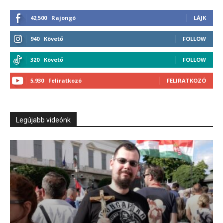
42,500
Rajongó
LÁJK
940
Követő
FOLLOW
320
Követő
FOLLOW
5,930
Feliratkozó
FELIRATKOZÓ
Legújabb videónk