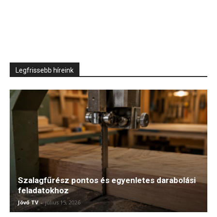
Legfrissebb híreink
Szalagfűrész pontos és egyenletes darabolási
feladatokhoz
Jövő TV
-
július 15, 2026