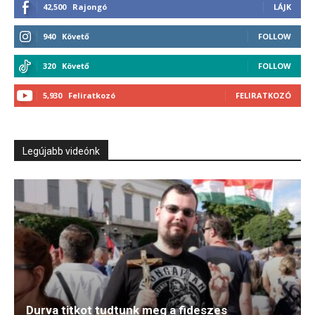
42,500
Rajongó
LÁJK
940
Követő
FOLLOW
320
Követő
FOLLOW
5,930
Feliratkozó
FELIRATKOZÓ
Legújabb videónk
Durva titkot tudtunk meg a fideszes