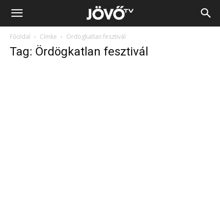
Jövő
Főoldal
Címke
Ördögkatlan fesztivál
TV
Tag: Ördögkatlan fesztivál