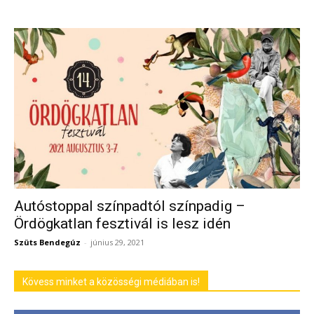
Autóstoppal színpadtól színpadig –
Ördögkatlan fesztivál is lesz idén
Szüts Bendegúz
-
június 29, 2021
Kövess minket a közösségi médiában is!