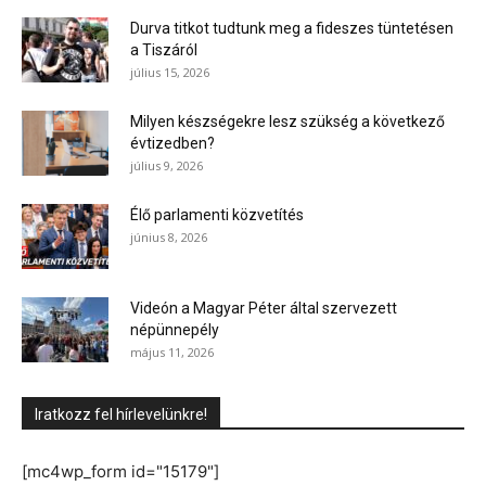
Durva titkot tudtunk meg a fideszes tüntetésen
a Tiszáról
július 15, 2026
Milyen készségekre lesz szükség a következő
évtizedben?
július 9, 2026
Élő parlamenti közvetítés
június 8, 2026
Videón a Magyar Péter által szervezett
népünnepély
május 11, 2026
Iratkozz fel hírlevelünkre!
[mc4wp_form id="15179"]