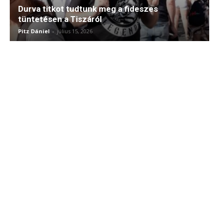
Durva titkot tudtunk meg a fideszes
tüntetésen a Tiszáról
Pitz Dániel
-
július 15, 2026