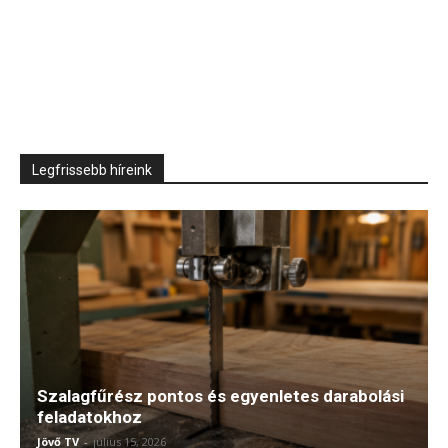
Legfrissebb híreink
Szalagfűrész pontos és egyenletes darabolási
feladatokhoz
Jövő TV
-
július 15, 2026