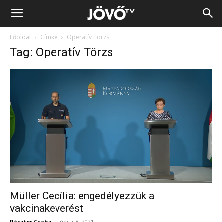
Jövő
Főoldal
Címke
Operatív Törzs
TV
Tag: Operatív Törzs
Müller Cecília: engedélyezzük a
vakcinakeverést
Pásztor Csaba
-
június 8, 2021