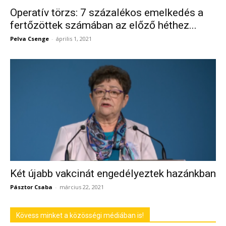
Operatív törzs: 7 százalékos emelkedés a
fertőzöttek számában az előző héthez...
Pelva Csenge
-
április 1, 2021
Két újabb vakcinát engedélyeztek hazánkban
Pásztor Csaba
-
március 22, 2021
Kövess minket a közösségi médiában is!