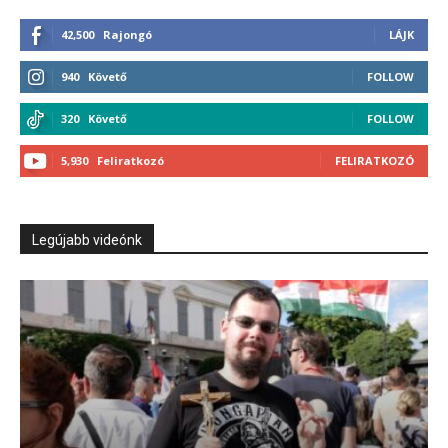
42,500
Rajongó
LÁJK
940
Követő
FOLLOW
320
Követő
FOLLOW
5,930
Feliratkozó
FELIRATKOZÓ
Legújabb videónk