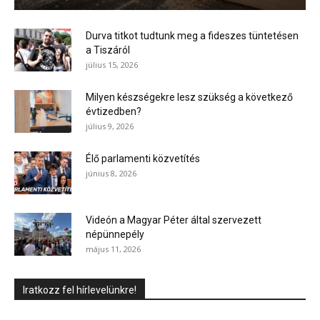
Durva titkot tudtunk meg a fideszes tüntetésen
a Tiszáról
július 15, 2026
Milyen készségekre lesz szükség a következő
évtizedben?
július 9, 2026
Élő parlamenti közvetítés
június 8, 2026
Videón a Magyar Péter által szervezett
népünnepély
május 11, 2026
Iratkozz fel hírlevelünkre!