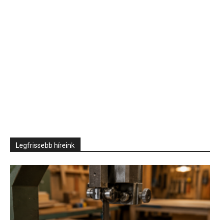
Legfrissebb híreink