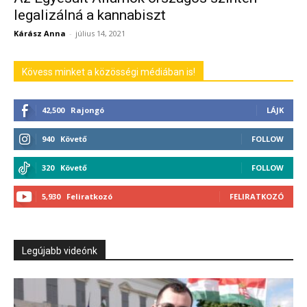
legalizálná a kannabiszt
Kárász Anna
-
július 14, 2021
Kövess minket a közösségi médiában is!
42,500
Rajongó
LÁJK
940
Követő
FOLLOW
320
Követő
FOLLOW
5,930
Feliratkozó
FELIRATKOZÓ
Legújabb videónk