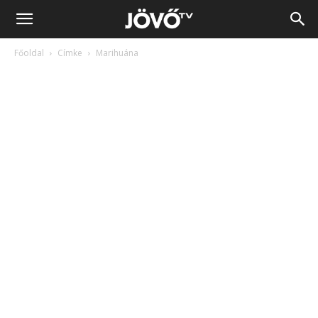
Jövő
Főoldal
Címke
Marihuána
TV