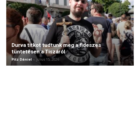
Durva titkot tudtunk meg a fideszes
tüntetésen a Tiszáról
Pitz Dániel
-
július 15, 2026