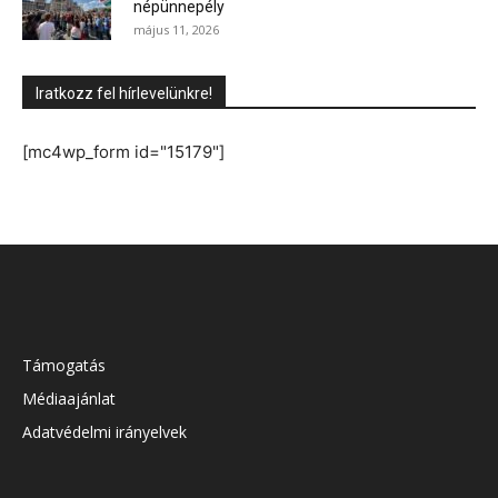
népünnepély
május 11, 2026
Iratkozz fel hírlevelünkre!
[mc4wp_form id="15179"]
Támogatás
Médiaajánlat
Adatvédelmi irányelvek