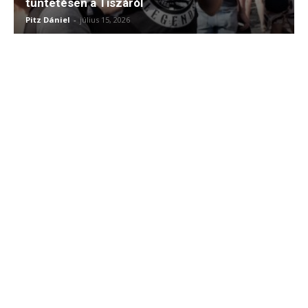
tüntetésen a Tiszáról
Pitz Dániel
-
július 15, 2026