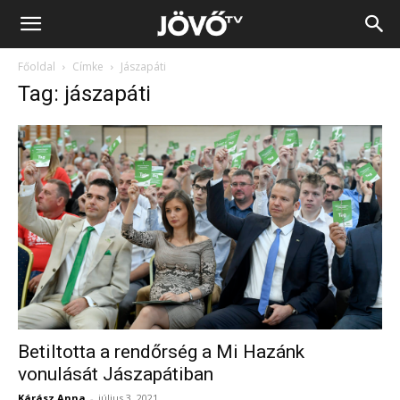
Jövő
Főoldal
Címke
Jászapáti
TV
Tag: jászapáti
Betiltotta a rendőrség a Mi Hazánk
vonulását Jászapátiban
Kárász Anna
-
július 3, 2021