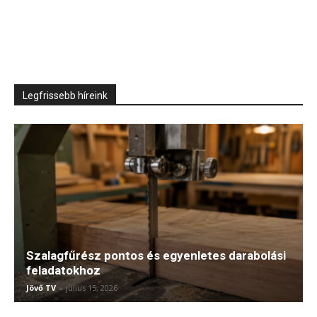
Legfrissebb híreink
Szalagfűrész pontos és egyenletes darabolási
feladatokhoz
Jövő TV
-
július 15, 2026