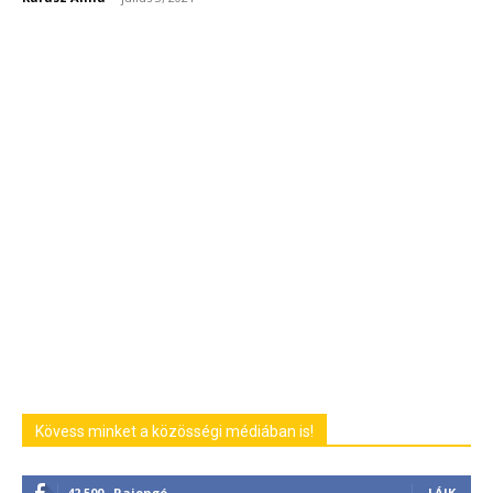
Kövess minket a közösségi médiában is!
42,500
Rajongó
LÁJK