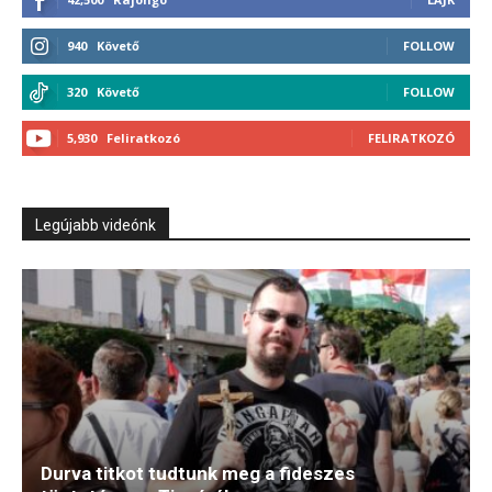
940
Követő
FOLLOW
320
Követő
FOLLOW
5,930
Feliratkozó
FELIRATKOZÓ
Legújabb videónk
Durva titkot tudtunk meg a fideszes