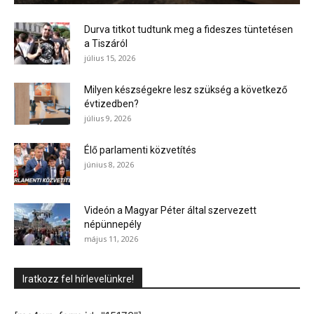
Durva titkot tudtunk meg a fideszes tüntetésen
a Tiszáról
július 15, 2026
Milyen készségekre lesz szükség a következő
évtizedben?
július 9, 2026
Élő parlamenti közvetítés
június 8, 2026
Videón a Magyar Péter által szervezett
népünnepély
május 11, 2026
Iratkozz fel hírlevelünkre!