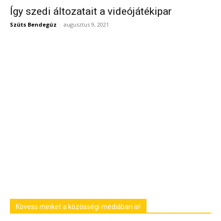
Így szedi áltozatait a videójátékipar
Szüts Bendegúz
-
augusztus 9, 2021
Kövess minket a közösségi médiában is!