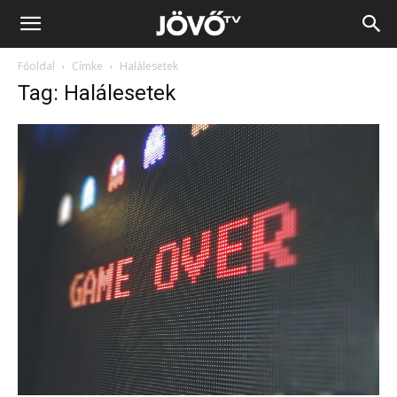
Jövő
Főoldal
Címke
Halálesetek
TV
Tag: Halálesetek