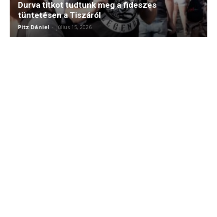
Durva titkot tudtunk meg a fideszes
tüntetésen a Tiszáról
Pitz Dániel
-
július 15, 2026