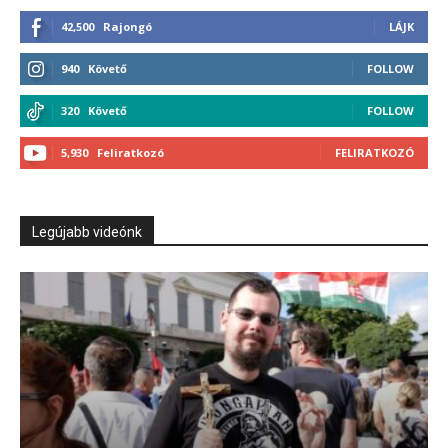
42,500
Rajongó
LÁJK
940
Követő
FOLLOW
320
Követő
FOLLOW
5,930
Feliratkozó
FELIRATKOZÓ
Legújabb videónk