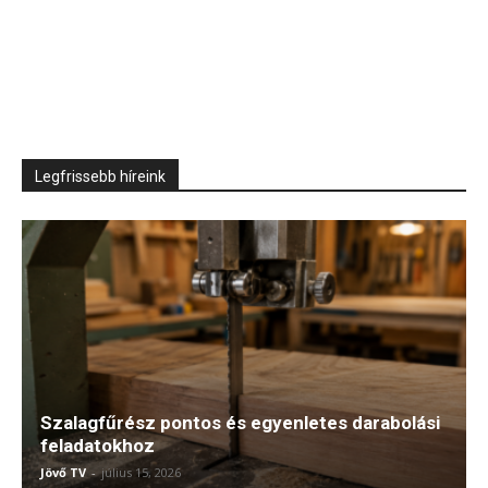
Legfrissebb híreink
Szalagfűrész pontos és egyenletes darabolási
feladatokhoz
Jövő TV
-
július 15, 2026