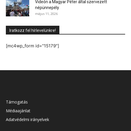
Videón a Magyar Péter által szervezett
népünnepély
május 11, 2026
Iratkozz fel hírlevelünkre!
[mc4wp_form id="15179"]
Támogatás
Médiaajánlat
Adatvédelmi irányelvek