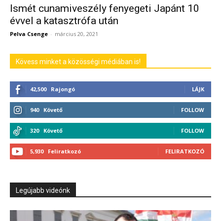
Ismét cunamiveszély fenyegeti Japánt 10
évvel a katasztrófa után
Pelva Csenge
-
március 20, 2021
Kövess minket a közösségi médiában is!
42,500
Rajongó
LÁJK
940
Követő
FOLLOW
320
Követő
FOLLOW
5,930
Feliratkozó
FELIRATKOZÓ
Legújabb videónk