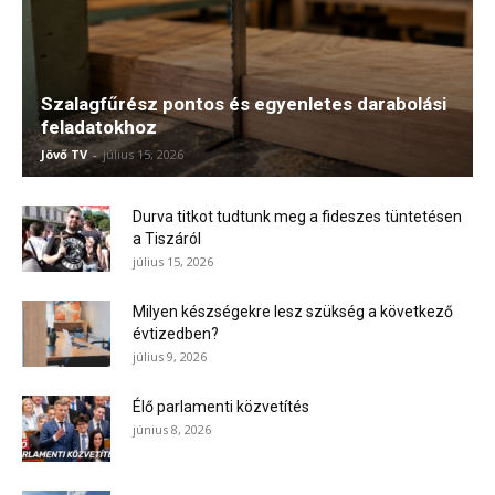
Szalagfűrész pontos és egyenletes darabolási
feladatokhoz
Jövő TV
-
július 15, 2026
Durva titkot tudtunk meg a fideszes tüntetésen
a Tiszáról
július 15, 2026
Milyen készségekre lesz szükség a következő
évtizedben?
július 9, 2026
Élő parlamenti közvetítés
június 8, 2026