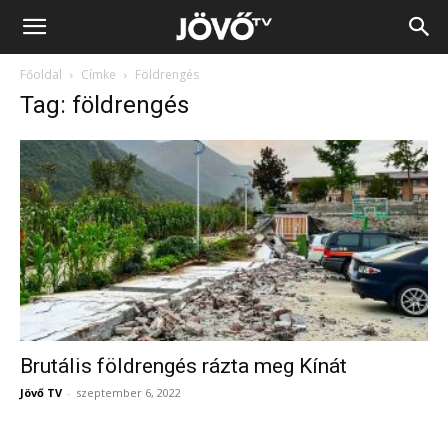
Jövő
Főoldal
Címke
Földrengés
TV
Tag: földrengés
Brutális földrengés rázta meg Kínát
Jövő TV
-
szeptember 6, 2022