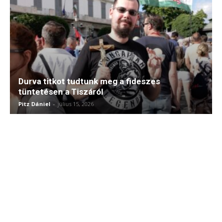
Durva titkot tudtunk meg a fideszes
tüntetésen a Tiszáról
Pitz Dániel
-
július 15, 2026