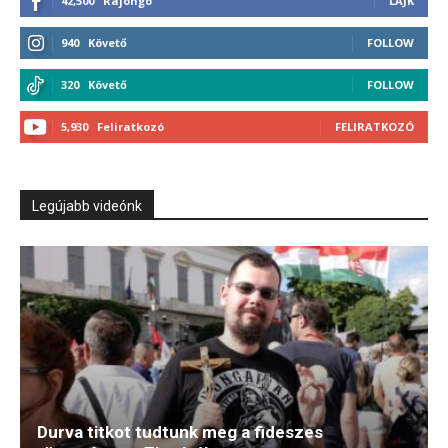
42,500
Rajongó
LÁJK
940
Követő
FOLLOW
320
Követő
FOLLOW
5,930
Feliratkozó
FELIRATKOZÓ
Legújabb videónk
Durva titkot tudtunk meg a fideszes