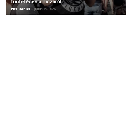
tüntetésen a Tiszáról
Pitz Dániel
-
július 15, 2026