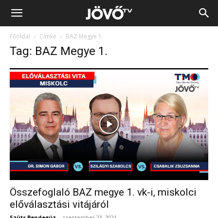
Jövő
Főoldal
Címke
BAZ Megye 1.
TV
Tag: BAZ Megye 1.
Összefoglaló BAZ megye 1. vk-i, miskolci
előválasztási vitájáról
Szüts Bendegúz
-
szeptember 23, 2021