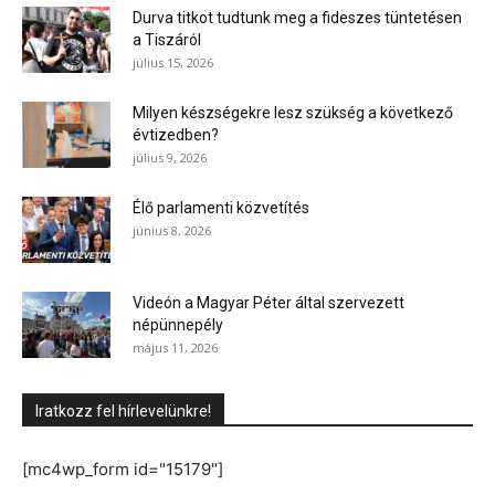
Durva titkot tudtunk meg a fideszes tüntetésen
a Tiszáról
július 15, 2026
Milyen készségekre lesz szükség a következő
évtizedben?
július 9, 2026
Élő parlamenti közvetítés
június 8, 2026
Videón a Magyar Péter által szervezett
népünnepély
május 11, 2026
Iratkozz fel hírlevelünkre!
[mc4wp_form id="15179"]