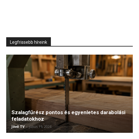
Legfrissebb híreink
Szalagfűrész pontos és egyenletes darabolási
feladatokhoz
Jövő TV
-
július 15, 2026