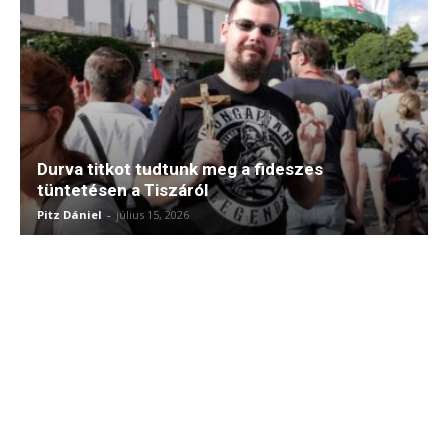
Durva titkot tudtunk meg a fideszes
tüntetésen a Tiszáról
Pitz Dániel
-
július 15, 2026