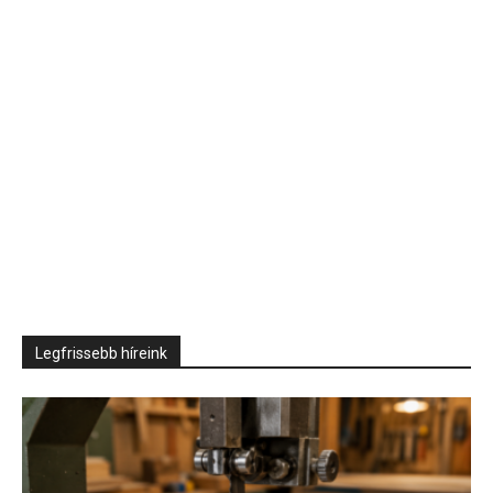
Legfrissebb híreink