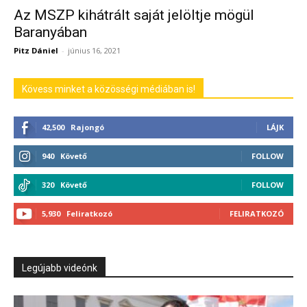
Az MSZP kihátrált saját jelöltje mögül
Baranyában
Pitz Dániel
-
június 16, 2021
Kövess minket a közösségi médiában is!
42,500
Rajongó
LÁJK
940
Követő
FOLLOW
320
Követő
FOLLOW
5,930
Feliratkozó
FELIRATKOZÓ
Legújabb videónk