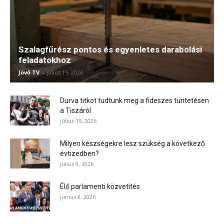
Szalagfűrész pontos és egyenletes darabolási
feladatokhoz
Jövő TV
-
július 15, 2026
Durva titkot tudtunk meg a fideszes tüntetésen
a Tiszáról
július 15, 2026
Milyen készségekre lesz szükség a következő
évtizedben?
július 9, 2026
Élő parlamenti közvetítés
június 8, 2026