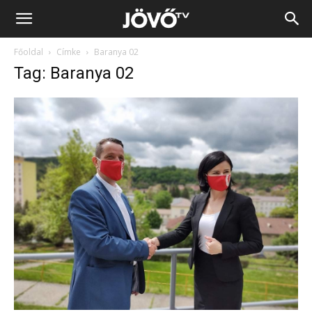
Jövő
Főoldal
Címke
Baranya 02
TV
Tag: Baranya 02