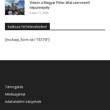
Videón a Magyar Péter által szervezett
népünnepély
május 11, 2026
Iratkozz fel hírlevelünkre!
[mc4wp_form id="15179"]
Támogatás
Médiaajánlat
Adatvédelmi irányelvek