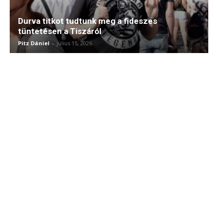
Durva titkot tudtunk meg a fideszes
tüntetésen a Tiszáról
Pitz Dániel
-
július 15, 2026