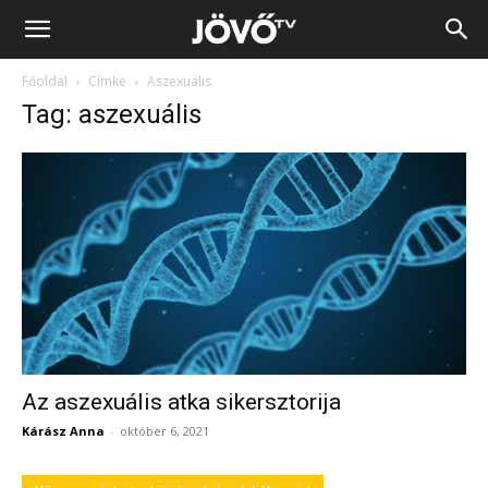
Jövő
Főoldal
Címke
Aszexuális
TV
Tag: aszexuális
Az aszexuális atka sikersztorija
Kárász Anna
-
október 6, 2021