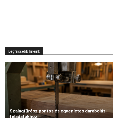
Legfrissebb híreink
Szalagfűrész pontos és egyenletes darabolási
feladatokhoz