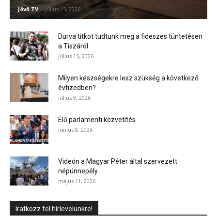
Jövő TV
-
július 15, 2026
Durva titkot tudtunk meg a fideszes tüntetésen
a Tiszáról
július 15, 2026
Milyen készségekre lesz szükség a következő
évtizedben?
július 9, 2026
Élő parlamenti közvetítés
június 8, 2026
Videón a Magyar Péter által szervezett
népünnepély
május 11, 2026
Iratkozz fel hírlevelünkre!