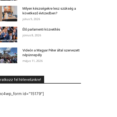
Milyen készségekre lesz szükség a
következő évtizedben?
július 9, 2026
Élő parlamenti közvetítés
június 8, 2026
Videón a Magyar Péter által szervezett
népünnepély
május 11, 2026
Iratkozz fel hírlevelünkre!
mc4wp_form id="15179"]