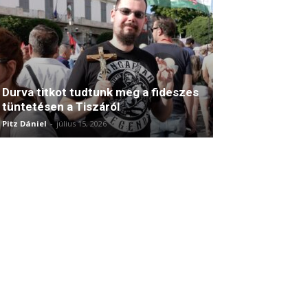
Durva titkot tudtunk meg a fideszes
tüntetésen a Tiszáról
Pitz Dániel
-
július 15, 2026