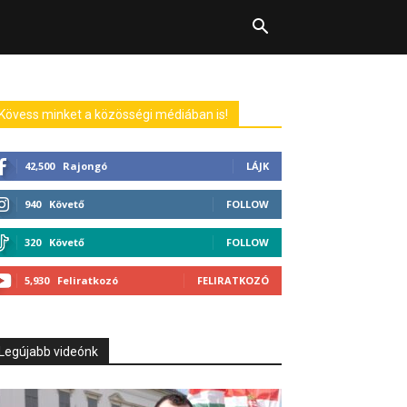
Kövess minket a közösségi médiában is!
42,500
Rajongó
LÁJK
940
Követő
FOLLOW
320
Követő
FOLLOW
5,930
Feliratkozó
FELIRATKOZÓ
Legújabb videónk