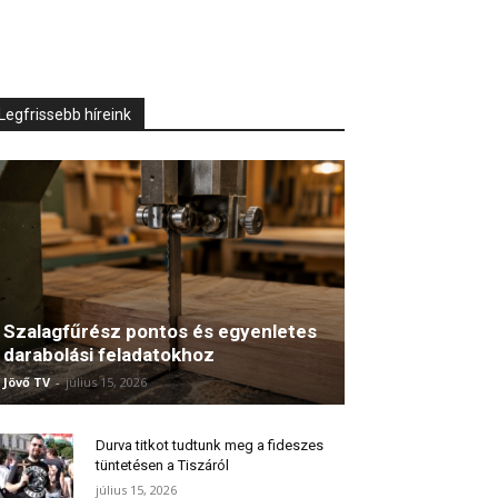
Legfrissebb híreink
Szalagfűrész pontos és egyenletes
darabolási feladatokhoz
Jövő TV
-
július 15, 2026
Durva titkot tudtunk meg a fideszes
tüntetésen a Tiszáról
július 15, 2026