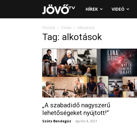
Jövő
HÍREK
VIDEÓ
TV
Főoldal
Címke
Alkotások
Tag: alkotások
„A szabadidő nagyszerű
lehetőségeket nyújtott!”
Szüts Bendegúz
-
április 4, 2021