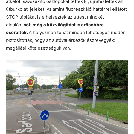
átkelőt, sávszűkítő oszlopokat tettek ki, újrafestették az
útburkolati jeleket, valamint fluoreszkáló háttérrel ellátott
STOP táblákat is elhelyeztek az úttest mindkét
oldalán,
sőt, még a közvilágítást is erősebbre
cserélték.
A helyszínen tehát minden lehetséges módon
biztosították, hogy az autóval érkezők észrevegyék:
megállási kötelezettségük van.