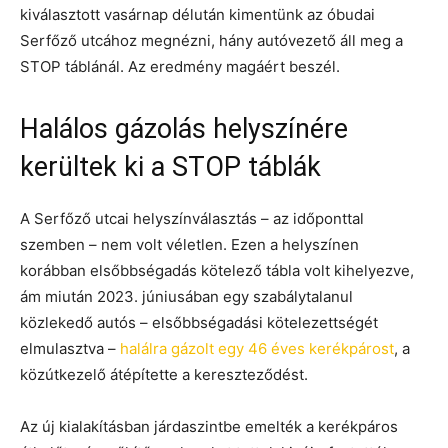
kiválasztott vasárnap délután kimentünk az óbudai
Serfőző utcához megnézni, hány autóvezető áll meg a
STOP táblánál. Az eredmény magáért beszél.
Halálos gázolás helyszínére
kerültek ki a STOP táblák
A Serfőző utcai helyszínválasztás – az időponttal
szemben – nem volt véletlen. Ezen a helyszínen
korábban elsőbbségadás kötelező tábla volt kihelyezve,
ám miután 2023. júniusában egy szabálytalanul
közlekedő autós – elsőbbségadási kötelezettségét
elmulasztva –
halálra gázolt egy 46 éves kerékpárost
, a
közútkezelő átépítette a kereszteződést.
Az új kialakításban járdaszintbe emelték a kerékpáros