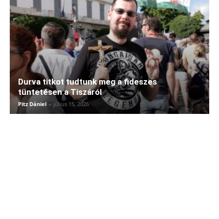
Durva titkot tudtunk meg a fideszes
tüntetésen a Tiszáról
Pitz Dániel
-
július 15, 2026