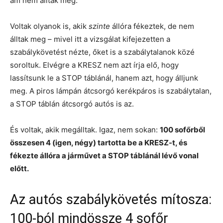
ám nem álltak meg.
Voltak olyanok is, akik
szinte
állóra fékeztek, de nem
álltak meg – mivel itt a vizsgálat kifejezetten a
szabálykövetést nézte, őket is a szabálytalanok közé
soroltuk. Elvégre a KRESZ nem azt írja elő, hogy
lassítsunk le a STOP táblánál, hanem azt, hogy álljunk
meg. A piros lámpán átcsorgó kerékpáros is szabálytalan,
a STOP táblán átcsorgó autós is az.
És voltak, akik megálltak. Igaz, nem sokan:
100 sofőrből
összesen 4 (igen, négy) tartotta be a KRESZ-t, és
fékezte állóra a járművet a STOP táblánál lévő vonal
előtt.
Az autós szabálykövetés mítosza:
100-ból mindössze 4 sofőr