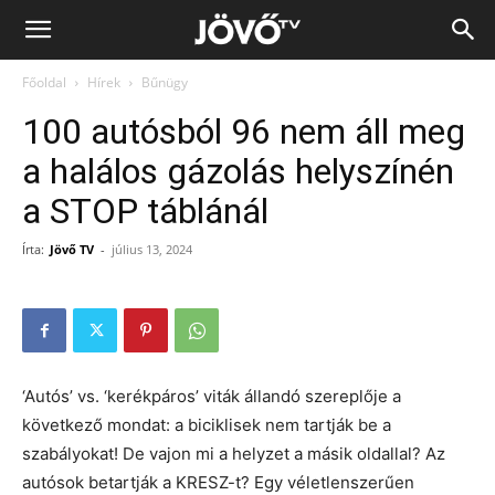
Jövő
Főoldal
Hírek
Bűnügy
TV
100 autósból 96 nem áll meg
a halálos gázolás helyszínén
a STOP táblánál​
Írta:
Jövő TV
-
július 13, 2024
‘Autós’ vs. ‘kerékpáros’ viták állandó szereplője a
következő mondat: a biciklisek nem tartják be a
szabályokat! De vajon mi a helyzet a másik oldallal? Az
autósok betartják a KRESZ-t? Egy véletlenszerűen