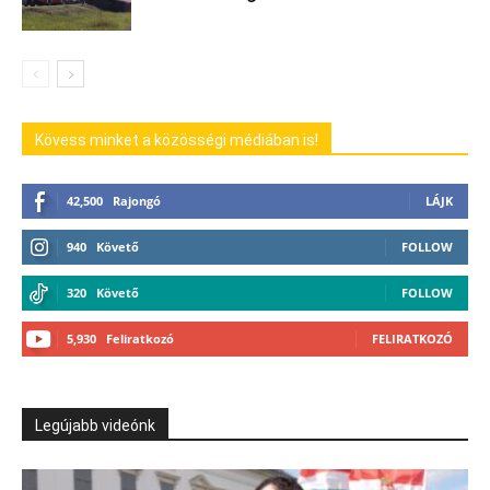
Kövess minket a közösségi médiában is!
42,500
Rajongó
LÁJK
940
Követő
FOLLOW
320
Követő
FOLLOW
5,930
Feliratkozó
FELIRATKOZÓ
Legújabb videónk