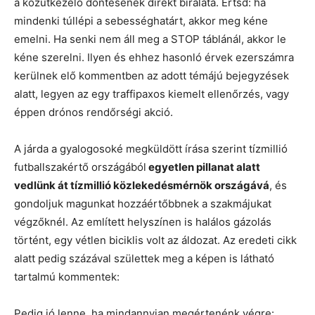
a közútkezelő döntésének direkt bírálata. Értsd: ha
mindenki túllépi a sebességhatárt, akkor meg kéne
emelni. Ha senki nem áll meg a STOP táblánál, akkor le
kéne szerelni. Ilyen és ehhez hasonló érvek ezerszámra
kerülnek elő kommentben az adott témájú bejegyzések
alatt, legyen az egy traffipaxos kiemelt ellenőrzés, vagy
éppen drónos rendőrségi akció.
A járda a gyalogosoké megküldött írása szerint tízmillió
futballszakértő országából
egyetlen pillanat alatt
vedlünk át tízmillió közlekedésmérnök országává
, és
gondoljuk magunkat hozzáértőbbnek a szakmájukat
végzőknél. Az említett helyszínen is halálos gázolás
történt, egy vétlen biciklis volt az áldozat. Az eredeti cikk
alatt pedig százával születtek meg a képen is látható
tartalmú kommentek:
Pedig jó lenne, ha mindannyian megértenénk végre: