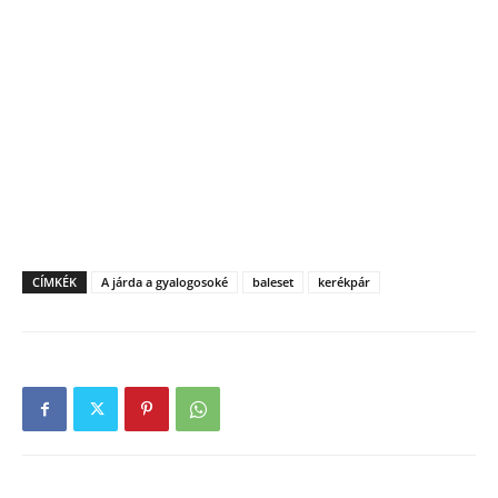
CÍMKÉK
A járda a gyalogosoké
baleset
kerékpár