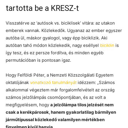
tartotta be a KRESZ-t
Visszatérve az ‘autósok vs. biciklisek’ vitára: az utakon
emberek vannak. Közlekedők. Ugyanaz az ember egyszer
autóba ül, máskor gyalogol, vagy épp biciklizik. Aki
autóban tahó módon közlekedik, nagy eséllyel
biciklin
is
így tesz, és ez persze fordítva, és minden egyéb
permutációban is pontosan igaz.
Hogy Felföldi Péter, a Nemzeti Közszolgálati Egyetem
oktatójának
vonatkozó tanulmányát
idézzem: „Számos
alkalommal végeztem már forgalomfelvételt az ország
számos jelzőlámpás csomópontjában, és az volt a
megfigyelésem, hogy
a jelzőlámpa tilos jelzését nem
csak a kerékpárosok, hanem gyakorlatilag bármilyen
járműtípussal közlekedő valamilyen mértékben
figyelmen kívül hagyja.
„