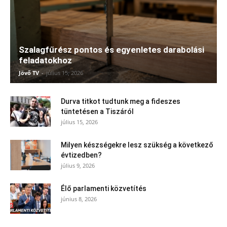
Szalagfűrész pontos és egyenletes darabolási
feladatokhoz
Jövő TV
-
július 15, 2026
Durva titkot tudtunk meg a fideszes
tüntetésen a Tiszáról
július 15, 2026
Milyen készségekre lesz szükség a következő
évtizedben?
július 9, 2026
Élő parlamenti közvetítés
június 8, 2026