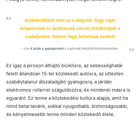
közlekedőként nem az a dolgunk, hogy saját
kényelmünk és belátásunk szerint felülbíráljuk a
szabályokat, hanem hogy betartsuk azokat!
– írja
A járda a gyalogosoké
a sajtónak kiküldött közleményében.
Ez igaz a piroson áthajtó biciklisre, az sebességhatár
felett állandóan 15-tel közlekedő autósra, az úttesten
szabálytalanul átszaladgáló gyalogosra, a járdán
elektromos rollerrel száguldozóra, és mindenki másra is
egyaránt. Ez lenne a közlekedési kultúra alapja, amit ha
mind betartanánk, sokkal nyugodtabb, biztonságosabb,
és kényelmesebb lenne minden közlekedő élete.