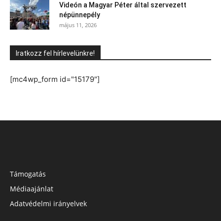
Videón a Magyar Péter által szervezett
népünnepély
május 11, 2026
Iratkozz fel hírlevelünkre!
[mc4wp_form id="15179"]
Támogatás
Médiaajánlat
Adatvédelmi irányelvek