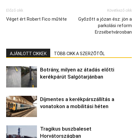
Előző cikk
Következő cikk
Véget ért Robert Fico műtéte
Győzőtt a józan ész: jön a
parkolási reform
Erzsébetvárosban
AJÁNLOTT CIKKEK
TÖBB CIKK A SZERZŐTŐL
Botrány, milyen az átadás előtti
kerékpárút Salgótarjánban
Díjmentes a kerékpárszállítás a
vonatokon a mobilitási héten
Tragikus buszbaleset
Horvátországban