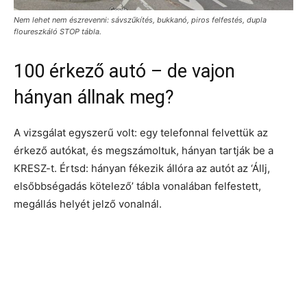
Nem lehet nem észrevenni: sávszűkítés, bukkanó, piros felfestés, dupla
floureszkáló STOP tábla.
100 érkező autó – de vajon
hányan állnak meg?
A vizsgálat egyszerű volt: egy telefonnal felvettük az
érkező autókat, és megszámoltuk, hányan tartják be a
KRESZ-t. Értsd: hányan fékezik állóra az autót az ‘Állj,
elsőbbségadás kötelező’ tábla vonalában felfestett,
megállás helyét jelző vonalnál.