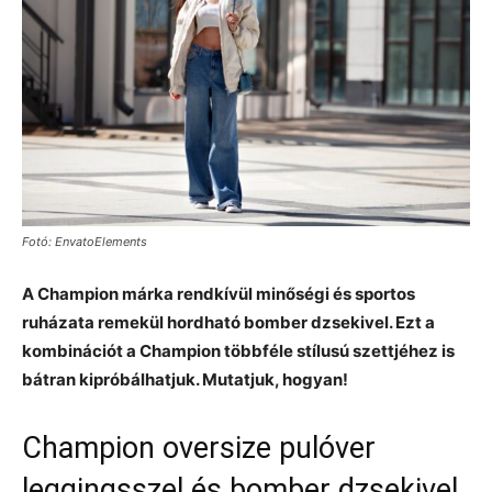
Fotó: EnvatoElements
A Champion márka rendkívül minőségi és sportos
ruházata remekül hordható bomber dzsekivel. Ezt a
kombinációt a Champion többféle stílusú szettjéhez is
bátran kipróbálhatjuk. Mutatjuk, hogyan!
Champion oversize pulóver
leggingsszel és bomber dzsekivel