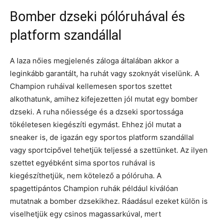
Bomber dzseki pólóruhával és
platform szandállal
A laza nőies megjelenés záloga általában akkor a
leginkább garantált, ha ruhát vagy szoknyát viselünk. A
Champion ruháival kellemesen sportos szettet
alkothatunk, amihez kifejezetten jól mutat egy bomber
dzseki. A ruha nőiessége és a dzseki sportossága
tökéletesen kiegészíti egymást. Ehhez jól mutat a
sneaker is, de igazán egy sportos platform szandállal
vagy sportcipővel tehetjük teljessé a szettünket. Az ilyen
szettet egyébként sima sportos ruhával is
kiegészíthetjük, nem kötelező a pólóruha. A
spagettipántos Champion ruhák például kiválóan
mutatnak a bomber dzsekikhez. Ráadásul ezeket külön is
viselhetjük egy csinos magassarkúval, mert