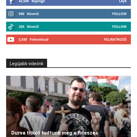
42,500
Rajongó
LÁJK
940
Követő
FOLLOW
320
Követő
FOLLOW
5,930
Feliratkozó
FELIRATKOZÓ
Legújabb videónk
Durva titkot tudtunk meg a fideszes