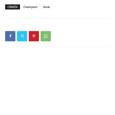
CÍMKÉK
Champion
divat