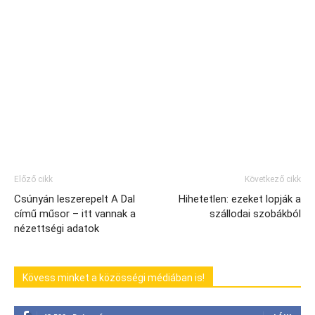
Előző cikk
Következő cikk
Csúnyán leszerepelt A Dal
Hihetetlen: ezeket lopják a
című műsor – itt vannak a
szállodai szobákból
nézettségi adatok
Kövess minket a közösségi médiában is!