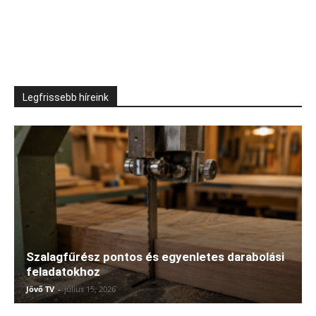
Legfrissebb híreink
Szalagfűrész pontos és egyenletes darabolási
feladatokhoz
Jövő TV
-
július 15, 2026