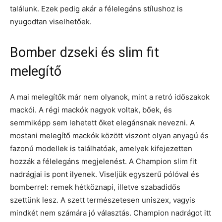
találunk. Ezek pedig akár a félelegáns stílushoz is
nyugodtan viselhetőek.
Bomber dzseki és slim fit
melegítő
A mai melegítők már nem olyanok, mint a retró időszakok
mackói. A régi mackók nagyok voltak, bőek, és
semmiképp sem lehetett őket elegánsnak nevezni. A
mostani melegítő mackók között viszont olyan anyagú és
fazonú modellek is találhatóak, amelyek kifejezetten
hozzák a félelegáns megjelenést. A Champion slim fit
nadrágjai is pont ilyenek. Viseljük egyszerű pólóval és
bomberrel: remek hétköznapi, illetve szabadidős
szettünk lesz. A szett természetesen uniszex, vagyis
mindkét nem számára jó választás. Champion nadrágot itt