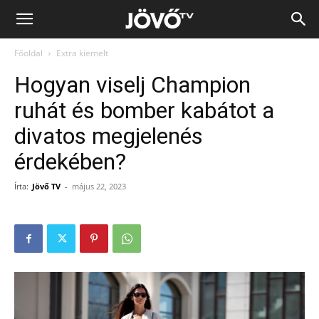
Jövő
Főoldal
Extra kiemelt
TV
Hogyan viselj Champion
ruhát és bomber kabátot a
divatos megjelenés
érdekében?
Írta:
Jövő TV
-
május 22, 2023