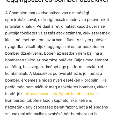
A Champion márka élvonalban van a minőségi
sportruházatával, ezért igencsak imádnivaló pulóvereket
is találunk náluk. Például a retró hatást kapott oversize
pulcsija tökéletes választás azok számára, akik szeretnék
kicsit nőiesebbé tenni az urban stílust. Az ilyen pulóvert
nyugodtan viselhetjük leggingsszel és természetesen
bomber dzsekivel is. Ebben az esetben nem baj, ha a
bomberen túllóg az oversize pulóver. Bájos megjelenést
ad, főleg, ha a végeredményt egy platform sneakerrel
kombináljuk. A klasszikus pulóverekhez is jól mutat a
bomber, érdemes a hideg nyári esetéken kipróbálni. Ha
pedig még nem találtuk meg a tökéletes bombert, akkor
itt elérjük:
https://answear.hu/h/noi-bomber-dzseki
.
Bomberből többféle fazon kapható, akár télre is
nézhetünk egy csodaszép bélelt fazont, sőt a félelegáns
stílusoknál minimalista szabású bőr bombereket is