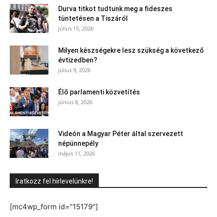
Durva titkot tudtunk meg a fideszes
tüntetésen a Tiszáról
július 15, 2026
Milyen készségekre lesz szükség a következő
évtizedben?
július 9, 2026
Élő parlamenti közvetítés
június 8, 2026
Videón a Magyar Péter által szervezett
népünnepély
május 11, 2026
Iratkozz fel hírlevelünkre!
[mc4wp_form id="15179"]