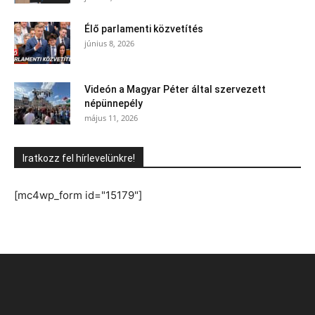
Élő parlamenti közvetítés
június 8, 2026
Videón a Magyar Péter által szervezett
népünnepély
május 11, 2026
Iratkozz fel hírlevelünkre!
[mc4wp_form id="15179"]