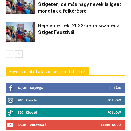
Szigeten, de más nagy nevek is igent
mondtak a felkérésre
Bejelentették: 2022-ben visszatér a
Sziget Fesztivál
Kövess minket a közösségi médiában is!
42,500
Rajongó
LÁJK
940
Követő
FOLLOW
320
Követő
FOLLOW
5,930
Feliratkozó
FELIRATKOZÓ