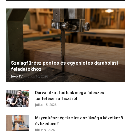
Szalagfűrész pontos és egyenletes darabolási
feladatokhoz
Jövő TV
-
július 15, 2026
Durva titkot tudtunk meg a fideszes
tüntetésen a Tiszáról
július 15, 2026
Milyen készségekre lesz szükség a következő
évtizedben?
július 9, 2026