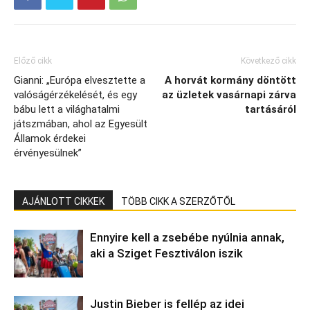
Előző cikk
Következő cikk
Gianni: „Európa elvesztette a
A horvát kormány döntött
valóságérzékelését, és egy
az üzletek vasárnapi zárva
bábu lett a világhatalmi
tartásáról
játszmában, ahol az Egyesült
Államok érdekei
érvényesülnek”
AJÁNLOTT CIKKEK
TÖBB CIKK A SZERZŐTŐL
Ennyire kell a zsebébe nyúlnia annak,
aki a Sziget Fesztiválon iszik
Justin Bieber is fellép az idei