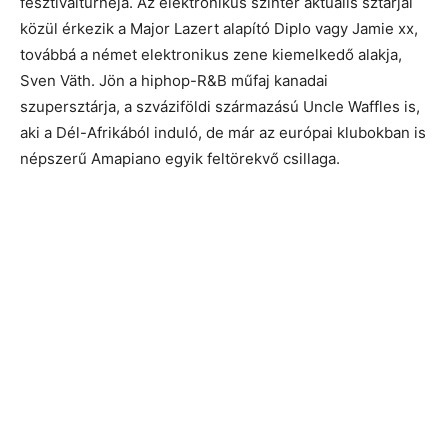
fesztiválturnéja. Az elektronikus színtér aktuális sztárjai
közül érkezik a Major Lazert alapító Diplo vagy Jamie xx,
továbbá a német elektronikus zene kiemelkedő alakja,
Sven Väth. Jön a hiphop-R&B műfaj kanadai
szupersztárja, a szváziföldi származású Uncle Waffles is,
aki a Dél-Afrikából induló, de már az európai klubokban is
népszerű Amapiano egyik feltörekvő csillaga.