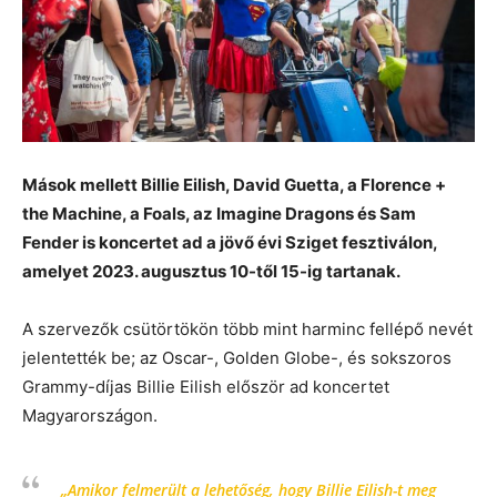
Mások mellett Billie Eilish, David Guetta, a Florence +
the Machine, a Foals, az Imagine Dragons és Sam
Fender is koncertet ad a jövő évi Sziget fesztiválon,
amelyet 2023. augusztus 10-től 15-ig tartanak.
A szervezők csütörtökön több mint harminc fellépő nevét
jelentették be; az Oscar-, Golden Globe-, és sokszoros
Grammy-díjas Billie Eilish először ad koncertet
Magyarországon.
„Amikor felmerült a lehetőség, hogy Billie Eilish-t meg