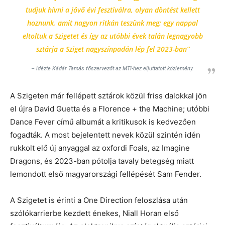
tudjuk hívni a jövő évi fesztiválra, olyan döntést kellett
hoznunk, amit nagyon ritkán teszünk meg: egy nappal
eltoltuk a Szigetet és így az utóbbi évek talán legnagyobb
sztárja a Sziget nagyszínpadán lép fel 2023-ban”
– idézte Kádár Tamás főszervezőt az MTI-hez eljuttatott közlemény.
A Szigeten már fellépett sztárok közül friss dalokkal jön
el újra David Guetta és a Florence + the Machine; utóbbi
Dance Fever című albumát a kritikusok is kedvezően
fogadták. A most bejelentett nevek közül szintén idén
rukkolt elő új anyaggal az oxfordi Foals, az Imagine
Dragons, és 2023-ban pótolja tavaly betegség miatt
lemondott első magyarországi fellépését Sam Fender.
A Szigetet is érinti a One Direction feloszlása után
szólókarrierbe kezdett énekes, Niall Horan első