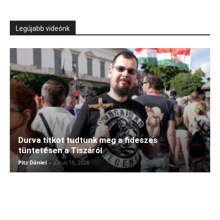
Legújabb videónk
Durva titkot tudtunk meg a fideszes
tüntetésen a Tiszáról
Pitz Dániel
-
július 15, 2026