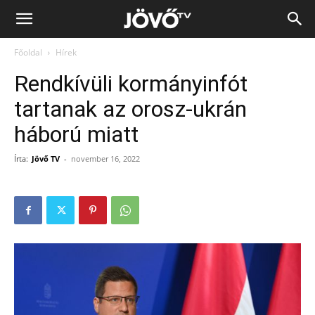
Jövő
Főoldal
Hírek
TV
Rendkívüli kormányinfót
tartanak az orosz-ukrán
háború miatt
Írta:
Jövő TV
-
november 16, 2022