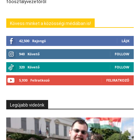
főosztályvezetőről
Kövess minket a közösségi médiában is!
42,500
Rajongó
LÁJK
940
Követő
FOLLOW
320
Követő
FOLLOW
5,930
Feliratkozó
FELIRATKOZÓ
Legújabb videónk