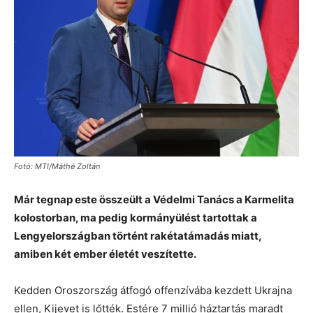
Fotó: MTI/Máthé Zoltán
Már tegnap este összeült a Védelmi Tanács a Karmelita
kolostorban, ma pedig kormányülést tartottak a
Lengyelországban történt rakétatámadás miatt,
amiben két ember életét veszítette.
Kedden Oroszország átfogó offenzívába kezdett Ukrajna
ellen, Kijevet is lőtték. Estére 7 millió háztartás maradt