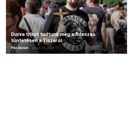
Durva titkot tudtunk meg a fideszes
tüntetésen a Tiszáról
Pitz Dániel
-
július 15, 2026