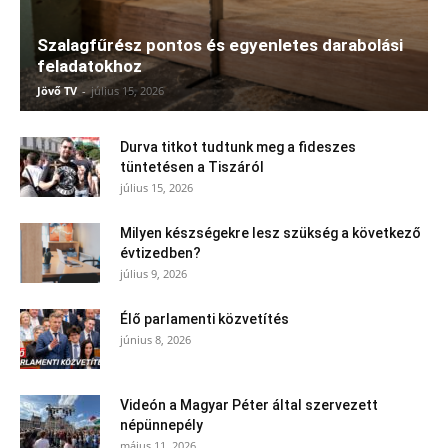
Szalagfűrész pontos és egyenletes darabolási
feladatokhoz
Jövő TV
-
július 15, 2026
Durva titkot tudtunk meg a fideszes
tüntetésen a Tiszáról
július 15, 2026
Milyen készségekre lesz szükség a következő
évtizedben?
július 9, 2026
Élő parlamenti közvetítés
június 8, 2026
Videón a Magyar Péter által szervezett
népünnepély
május 11, 2026