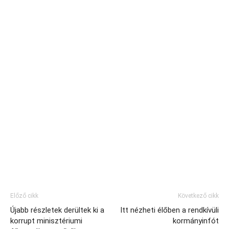
Előző cikk
Következő cikk
Újabb részletek derültek ki a
Itt nézheti élőben a rendkívüli
korrupt minisztériumi
kormányinfót