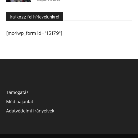
Iratkozz fel hírlevelünkre!
[mc4wp_form id="15179"]
Támogatás
Médiaajánlat
Adatvédelmi irányelvek