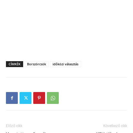
CÍMKÉK
Borszörcsök
időközi választás
Előző cikk
Következő cikk