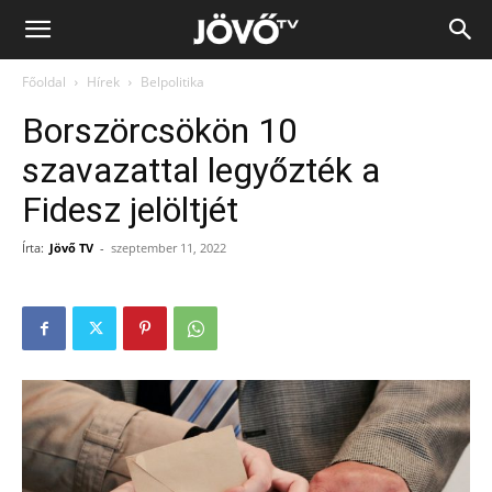
Jövő
Főoldal
Hírek
Belpolitika
TV
Borszörcsökön 10
szavazattal legyőzték a
Fidesz jelöltjét
Írta:
Jövő TV
-
szeptember 11, 2022