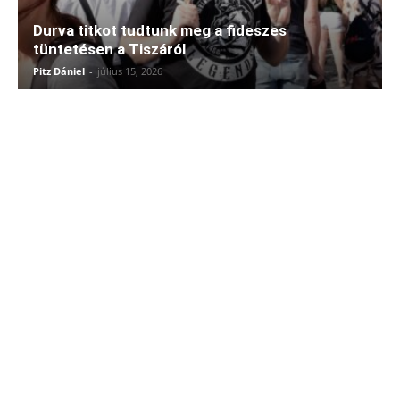
Durva titkot tudtunk meg a fideszes
tüntetésen a Tiszáról
Pitz Dániel
-
július 15, 2026