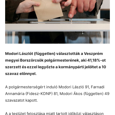
Modori Lászlót (független) választották a Veszprém
megyei Borszörcsök polgármesterének, aki 41,18%-ot
szerzett és ezzel legyőzte a kormánypárti jelöltet a 10
szavaz előnnyel.
A polgármesterségért induló Modori László 91, Farnadi
Annamária (Fidesz-KDNP) 81, Modori Ákos (független) 49
szavazatot kapott.
A a testület feloszlása miatt tartott időközi választáson