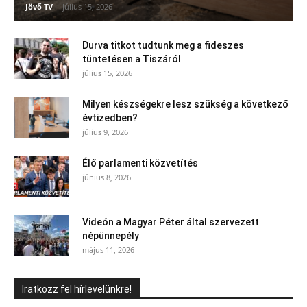
Jövő TV
-
július 15, 2026
Durva titkot tudtunk meg a fideszes
tüntetésen a Tiszáról
július 15, 2026
Milyen készségekre lesz szükség a következő
évtizedben?
július 9, 2026
Élő parlamenti közvetítés
június 8, 2026
Videón a Magyar Péter által szervezett
népünnepély
május 11, 2026
Iratkozz fel hírlevelünkre!