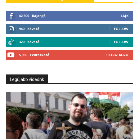
42,500
Rajongó
LÁJK
940
Követő
FOLLOW
320
Követő
FOLLOW
5,930
Feliratkozó
FELIRATKOZÓ
Legújabb videónk