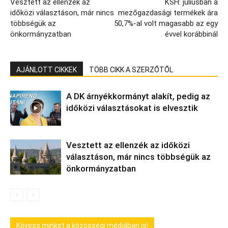
Vesztett az ellenzék az
KSH: júliusban a
időközi választáson, már nincs
mezőgazdasági termékek ára
többségük az
50,7%-al volt magasabb az egy
önkormányzatban
évvel korábbinál
AJÁNLOTT CIKKEK
TÖBB CIKK A SZERZŐTŐL
A DK árnyékkormányt alakít, pedig az
időközi választásokat is elvesztik
Vesztett az ellenzék az időközi
választáson, már nincs többségük az
önkormányzatban
Kövess minket a közösségi médiában is!