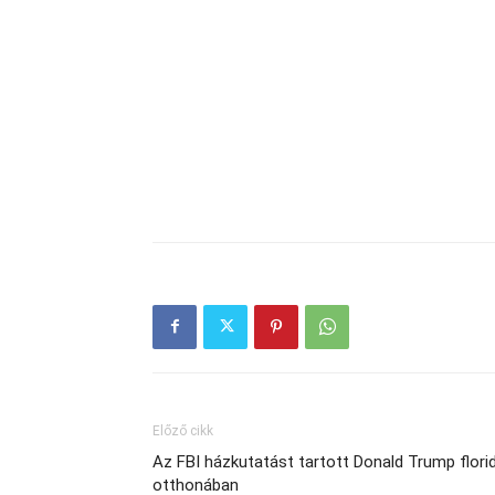
Előző cikk
Az FBI házkutatást tartott Donald Trump florid
otthonában