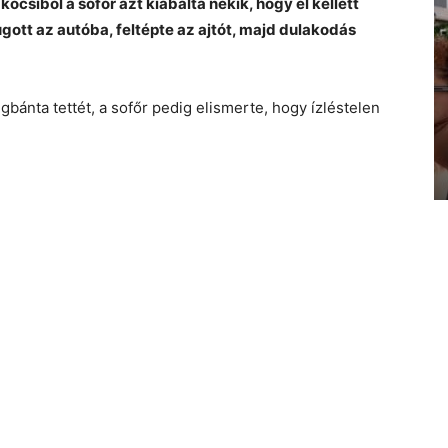
csiból a sofőr azt kiabálta nekik, hogy el kellett
úgott az autóba, feltépte az ajtót, majd dulakodás
ánta tettét, a sofőr pedig elismerte, hogy ízléstelen