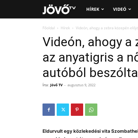
Jövő
HÍREK
VIDEÓ
TV
Főoldal
Hírek
Videón, ahogy a zebra közepén előjön
Videón, ahogy a 
az anyatigris a n
autóból beszólta
Írta:
Jövő TV
-
augusztus 9, 2022
Eldurvult egy közlekedési vita Szombathe