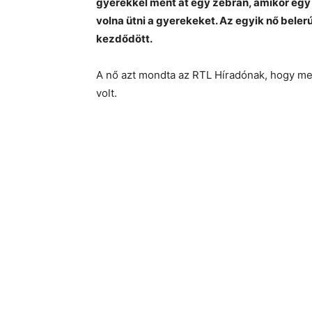
gyerekkel ment át egy zebrán, amikor egy ko
volna ütni a gyerekeket. Az egyik nő beler
kezdődött.
A nő azt mondta az RTL Híradónak, hogy megb
volt.