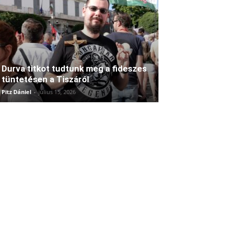
Durva titkot tudtunk meg a fideszes
tüntetésen a Tiszáról
Pitz Dániel
-
július 15, 2026