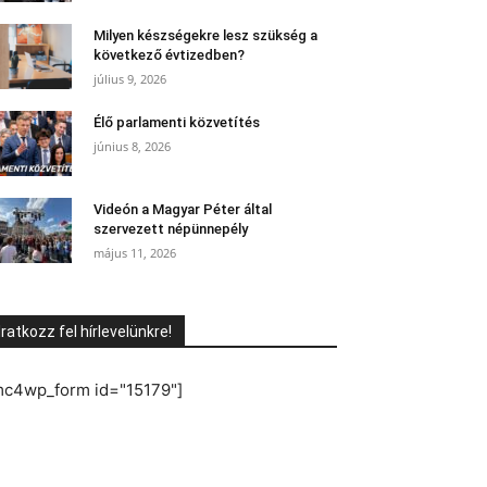
Milyen készségekre lesz szükség a
következő évtizedben?
július 9, 2026
Élő parlamenti közvetítés
június 8, 2026
Videón a Magyar Péter által
szervezett népünnepély
május 11, 2026
Iratkozz fel hírlevelünkre!
mc4wp_form id="15179"]