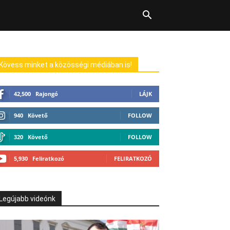
Kövess minket a közösségi médiában is!
42,500
Rajongó
LÁJK
940
Követő
FOLLOW
320
Követő
FOLLOW
5,930
Feliratkozó
FELIRATKOZÓ
Legújabb videónk