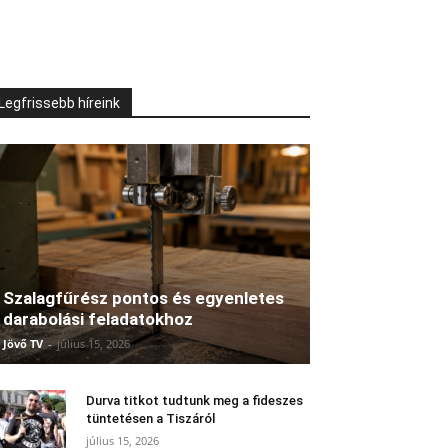
Legfrissebb híreink
Szalagfűrész pontos és egyenletes
darabolási feladatokhoz
Jövő TV
-
július 15, 2026
Durva titkot tudtunk meg a fideszes
tüntetésen a Tiszáról
július 15, 2026