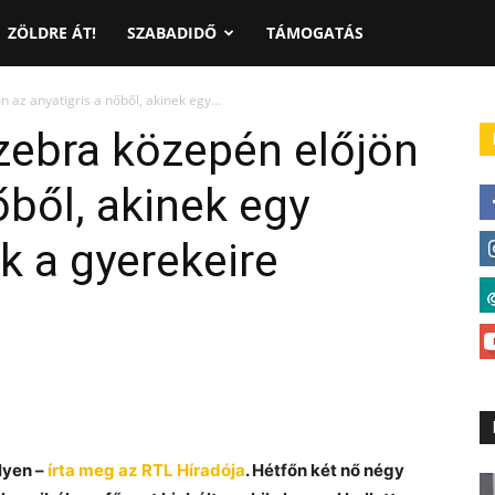
ZÖLDRE ÁT!
SZABADIDŐ
TÁMOGATÁS
 az anyatigris a nőből, akinek egy...
zebra közepén előjön
őből, akinek egy
k a gyerekeire
lyen –
írta meg az RTL Híradója
. Hétfőn két nő négy