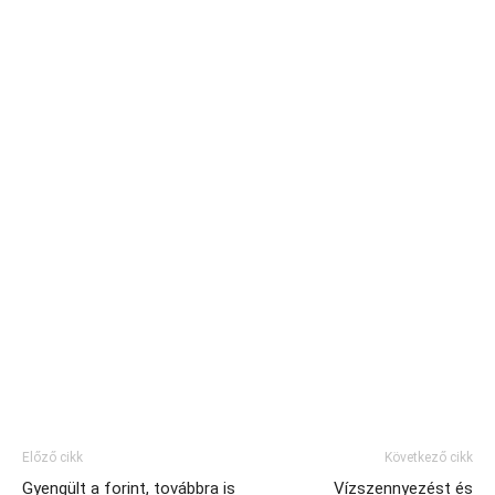
Előző cikk
Következő cikk
Gyengült a forint, továbbra is
Vízszennyezést és