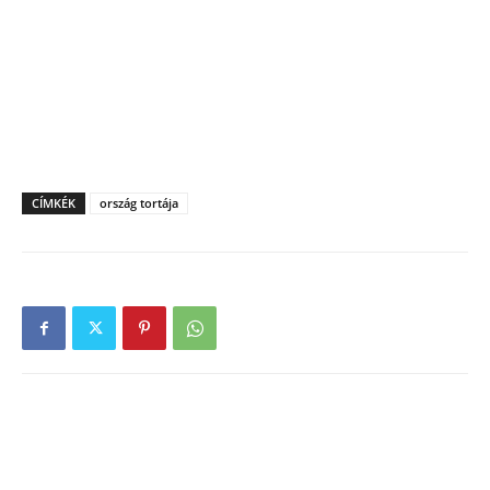
CÍMKÉK
ország tortája