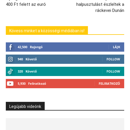
400 Ft felett az euró
halpusztulást észleltek a
ráckevei Dunán
Kövess minket a közösségi médiában is!
42,500
Rajongó
LÁJK
940
Követő
FOLLOW
320
Követő
FOLLOW
5,930
Feliratkozó
FELIRATKOZÓ
Legújabb videónk