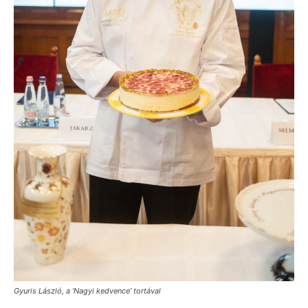
Gyuris László, a ‘Nagyi kedvence’ tortával