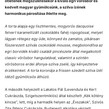
ötletének megszületésekor a kiváló egri vörösbor és
kedvelt magyar gyümölcsünk, a szilva ízének
harmonikus párosítása ihlette meg.
A torta alapja egy lisztmentes, mogyorós dacquoise
felvert karamellizált csokoládés fahéj ropogóssal, melyet
lágyan rétegez egy üde, könnyed és zamatos, pikánsan
fűszerezett szilvás csokoládé mousse, megbolondítva az
egri borvidék kiváló családi pincészete által megalkotott
classic vörösbor hangulatával, valamint a szintén
vörösboros erdei áfonya-szilva zselé, így kényeztetve
érzékeinket. A torta koronája a frissen szedett szilva ízét
idéző gyümölcsös áthúzó.
A második helyezett a Lakatos Pál (Levendula és Kert
Cukrászda, Szigetszentmiklós) által készített „Kék kötény
kincse”, lett, míg a harmadik helyen az „Évszakok”, Szivós
Zita (Major Cukrászda, Budapest) alkotása végzett.