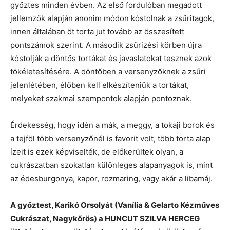
győztes minden évben. Az első fordulóban megadott
jellemzők alapján anonim módon kóstolnak a zsűritagok,
innen általában öt torta jut tovább az összesített
pontszámok szerint. A második zsűrizési körben újra
kóstolják a döntős tortákat és javaslatokat tesznek azok
tökéletesítésére. A döntőben a versenyzőknek a zsűri
jelenlétében, élőben kell elkészíteniük a tortákat,
melyeket szakmai szempontok alapján pontoznak.
Érdekesség, hogy idén a mák, a meggy, a tokaji borok és
a tejföl több versenyzőnél is favorit volt, több torta alap
ízeit is ezek képviselték, de előkerültek olyan, a
cukrászatban szokatlan különleges alapanyagok is, mint
az édesburgonya, kapor, rozmaring, vagy akár a libamáj.
A győztest, Karikó Orsolyát (Vanília & Gelarto Kézműves
Cukrászat, Nagykőrös) a HUNCUT SZILVA HERCEG