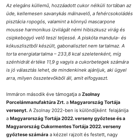
Az elegáns küllemű, hozzáadott cukor nélküli tortában az
üde, kellemesen savanykás málnavelő, a fehércsokoládés
pisztácia ropogós, valamint a könnyű mascarpone
mousse harmonikus ízvilágát némi hibiszkusz virág és
csipkebogyó velő teszi teljessé. A piskóta mandula- és
kókuszlisztből készült, gabonalisztet nem tartalmaz. A
torta energiatartalma – 233,8 kcal szeletenként, míg
szénhidrát értéke 11,9 g vagyis a cukorbetegek számára
is jó választás lehet, de mindenkinek ajánljuk, aki ügyel
arra, milyen összetevőkből áll, amit elfogyaszt.
Immáron második éve támogatja a
Zsolnay
Porcelánmanufaktúra Zrt.
a
Magyarország Tortája
versenyt.
A Zsolnay 2022-ben is különdíjként felajánlja
a
Magyarország Tortája 2022. verseny győztese és a
Magyarország Cukormentes Tortája 2022. verseny
győztese számára
a kézzel rajzolt és festett, nagy