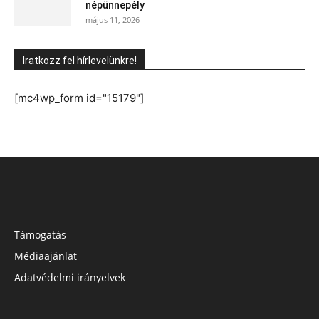
népünnepély
május 11, 2026
Iratkozz fel hírlevelünkre!
[mc4wp_form id="15179"]
Támogatás
Médiaajánlat
Adatvédelmi irányelvek