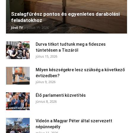
Szalagfűrész pontos és egyenletes darabolási
feladatokhoz
Jövő TV
-
július 15, 2026
Durva titkot tudtunk meg a fideszes
tüntetésen a Tiszáról
július 15, 2026
Milyen készségekre lesz szükség a következő
évtizedben?
július 9, 2026
Élő parlamenti közvetítés
június 8, 2026
Videón a Magyar Péter által szervezett
népünnepély
május 11, 2026