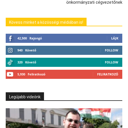
önkormányzati cégvezetőnek
Kövess minket a közösségi médiában is!
42,500
Rajongó
LÁJK
940
Követő
FOLLOW
320
Követő
FOLLOW
5,930
Feliratkozó
FELIRATKOZÓ
Legújabb videónk