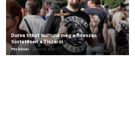
Durva titkot tudtunk meg a fideszes
tüntetésen a Tiszáról
Pitz Dániel
-
július 15, 2026