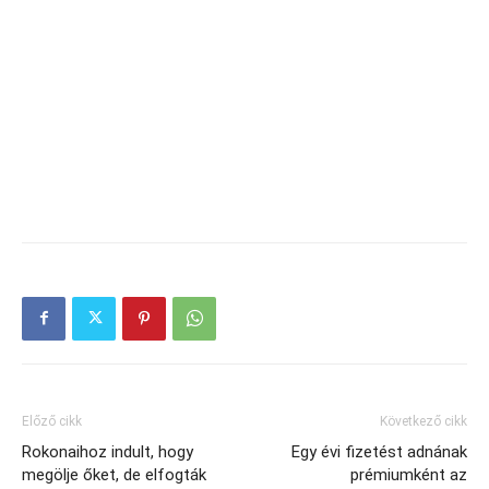
Előző cikk
Következő cikk
Rokonaihoz indult, hogy
Egy évi fizetést adnának
megölje őket, de elfogták
prémiumként az