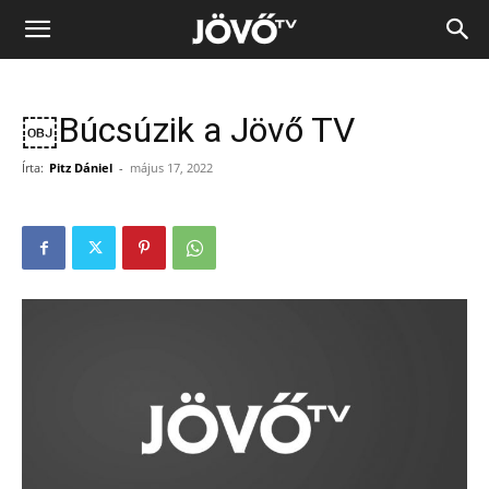
Jövő
TV
￼Búcsúzik a Jövő TV
Írta:
Pitz Dániel
-
május 17, 2022