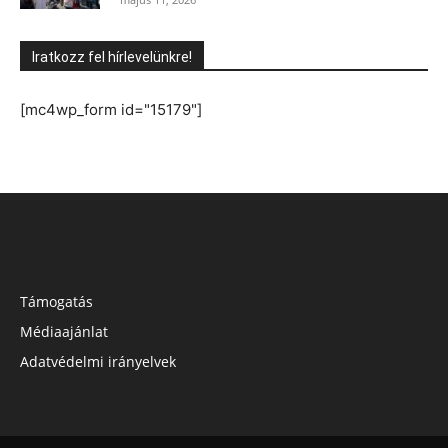
Iratkozz fel hírlevelünkre!
[mc4wp_form id="15179"]
Támogatás
Médiaajánlat
Adatvédelmi irányelvek