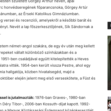
sten született Görgey Arthur néven, apai
rc honvédseregének főparancsnoka, Görgey Artúr
ziánumban, az Érseki Katolikus Gimnáziumban.
g versei és recenziói, amelyekről a későbbi barát és
ényt. Nevét a lap főszerkesztőjének, Sík Sándornak a
.
etem német-angol szakára, de egy év után meg kellett
erepeket vállalt különböző színházakban és a
 1951-ben családjával együtt kitelepítették a Heves
ra vitték. 1954-ben került vissza Pestre, ahol egy
ia hallgatója, közben hivatalsegéd, majd a
október elején jelent meg első verseskötete, a Füst és
el is jutalmazták:
1976-ban Graves-, 1980-ban
n Déry Tibor-, 2006-ban Kossuth-díjat kapott. 1992-
ben a Magyar Köztársasági Érdemrend középkeresztjét,