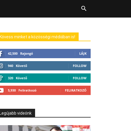
Kövess minket a közösségi médiában is!
42,500
Rajongó
LÁJK
940
Követő
FOLLOW
320
Követő
FOLLOW
5,930
Feliratkozó
FELIRATKOZÓ
Legújabb videónk