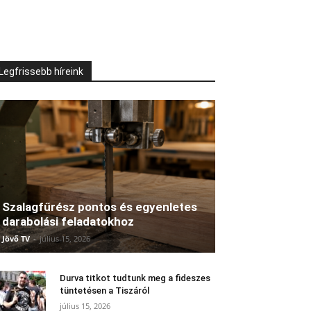
Legfrissebb híreink
Szalagfűrész pontos és egyenletes
darabolási feladatokhoz
Jövő TV
-
július 15, 2026
Durva titkot tudtunk meg a fideszes
tüntetésen a Tiszáról
július 15, 2026