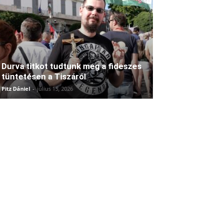
Durva titkot tudtunk meg a fideszes
tüntetésen a Tiszáról
Pitz Dániel
-
július 15, 2026