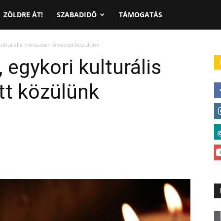
ZÖLDRE ÁT!
SZABADIDŐ
TÁMOGATÁS
kulturális miniszter távozott közülünk
 egykori kulturális
tt közülünk