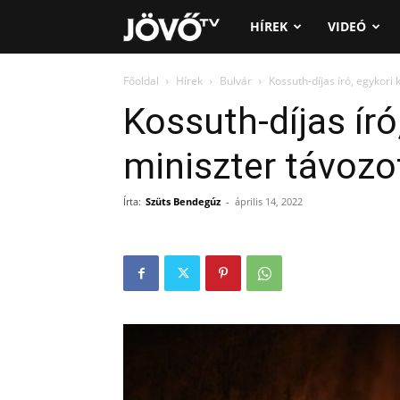
Jövő
HÍREK
VIDEÓ
TV
Főoldal
Hírek
Bulvár
Kossuth-díjas író, egykori 
Kossuth-díjas író,
miniszter távozo
Írta:
Szüts Bendegúz
-
április 14, 2022