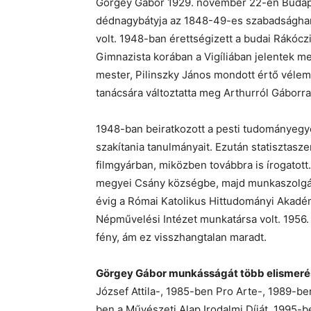
Görgey Gábor 1929. november 22-én Budape
dédnagybátyja az 1848-49-es szabadságha
volt. 1948-ban érettségizett a budai Rákóc
Gimnazista korában a Vigíliában jelentek me
mester, Pilinszky János mondott értő vélem
tanácsára változtatta meg Arthurról Gáborra
1948-ban beiratkozott a pesti tudományegy
szakítania tanulmányait. Ezután statisztasz
filmgyárban, miközben továbbra is írogatott.
megyei Csány községbe, majd munkaszolgálat
évig a Római Katolikus Hittudományi Akadém
Népművelési Intézet munkatársa volt. 1956. 
fény, ám ez visszhangtalan maradt.
Görgey Gábor munkásságát több elismeréss
József Attila-, 1985-ben Pro Arte-, 1989-be
ben a Művészeti Alap Irodalmi Díját, 1995-