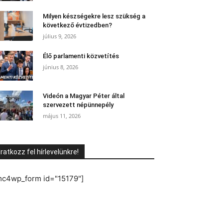
Milyen készségekre lesz szükség a
következő évtizedben?
július 9, 2026
Élő parlamenti közvetítés
június 8, 2026
Videón a Magyar Péter által
szervezett népünnepély
május 11, 2026
Iratkozz fel hírlevelünkre!
mc4wp_form id="15179"]