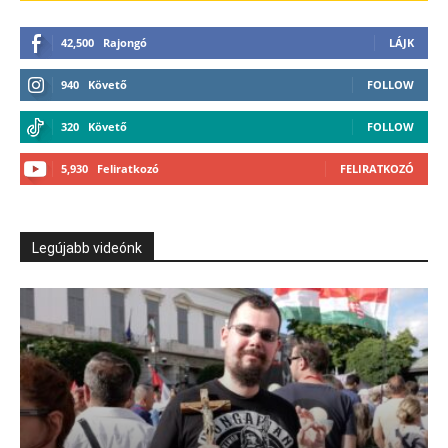
42,500
Rajongó
LÁJK
940
Követő
FOLLOW
320
Követő
FOLLOW
5,930
Feliratkozó
FELIRATKOZÓ
Legújabb videónk