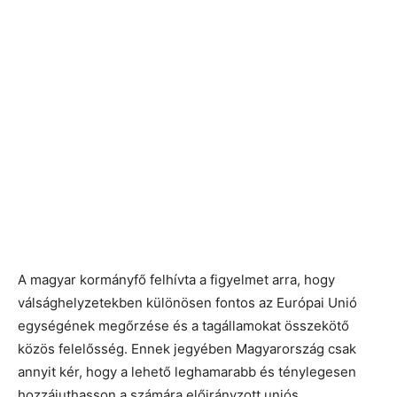
A magyar kormányfő felhívta a figyelmet arra, hogy
válsághelyzetekben különösen fontos az Európai Unió
egységének megőrzése és a tagállamokat összekötő
közös felelősség. Ennek jegyében Magyarország csak
annyit kér, hogy a lehető leghamarabb és ténylegesen
hozzájuthasson a számára előirányzott uniós