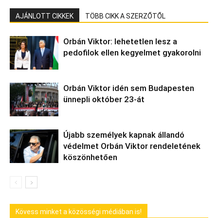
AJÁNLOTT CIKKEK
TÖBB CIKK A SZERZŐTŐL
Orbán Viktor: lehetetlen lesz a
pedofilok ellen kegyelmet gyakorolni
Orbán Viktor idén sem Budapesten
ünnepli október 23-át
Újabb személyek kapnak állandó
védelmet Orbán Viktor rendeletének
köszönhetően
Kövess minket a közösségi médiában is!