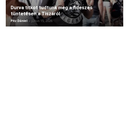
Durva titkot tudtunk meg a fideszes
tüntetésen a Tiszáról
Pitz Dániel
-
július 15, 2026