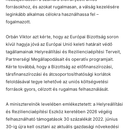
forrásokhoz, és azokat rugalmasan, a válság kezelésére
leginkább alkalmas célokra használhassa fel –
fogalmazott.
Orbán Viktor azt kérte, hogy az Európai Bizottság soron
kívül hagyja jóvá az Európai Unió keleti határait védő
tagállamainak Helyreállítási és Rezilienciaépítési Terveit,
Partnerségi Megállapodásait és operatív programjait.
Kérte továbbá, hogy a Bizottság az előfinanszírozási,
társfinanszírozási és átcsoportosíthatósági korlátok
feloldásával tegye lehetővé az uniós költségvetési
források gyors, célzott és rugalmas felhasználását.
A miniszterelnök levelében emlékeztetett: a Helyreállítási
és Rezilienciaépítési Eszköz keretében 2026 végéig
felhasználható támogatások 30 százalékát 2022. június
30-ig újra kell osztani az aktuális gazdasági növekedési