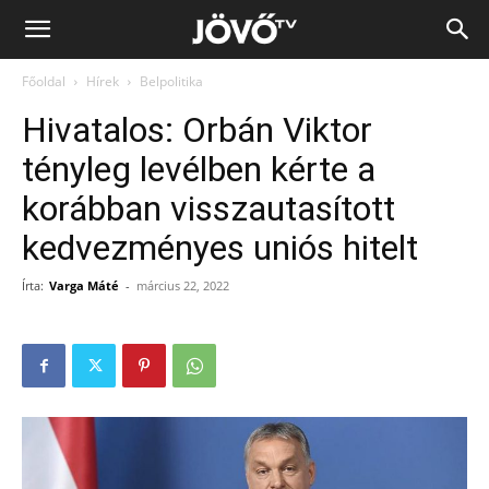
Jövő
Főoldal
Hírek
Belpolitika
TV
Hivatalos: Orbán Viktor
tényleg levélben kérte a
korábban visszautasított
kedvezményes uniós hitelt
Írta:
Varga Máté
-
március 22, 2022