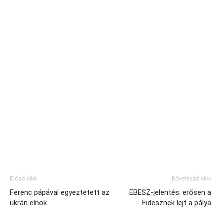
Előző cikk
Következő cikk
Ferenc pápával egyeztetett az
EBESZ-jelentés: erősen a
ukrán elnök
Fidesznek lejt a pálya