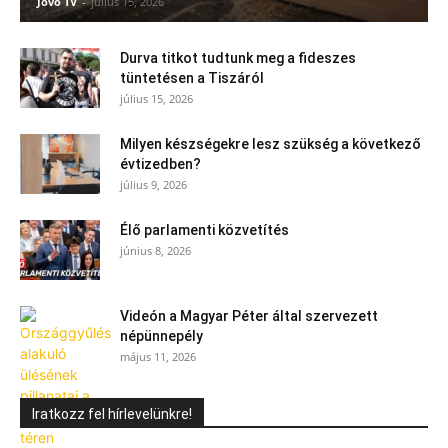
Jövő TV
-
július 15, 2026
Durva titkot tudtunk meg a fideszes
tüntetésen a Tiszáról
július 15, 2026
Milyen készségekre lesz szükség a következő
évtizedben?
július 9, 2026
Élő parlamenti közvetítés
június 8, 2026
Videón a Magyar Péter által szervezett
népünnepély
május 11, 2026
Iratkozz fel hírlevelünkre!