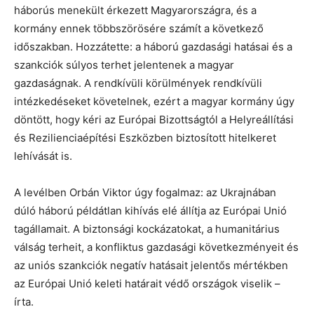
háborús menekült érkezett Magyarországra, és a
kormány ennek többszörösére számít a következő
időszakban. Hozzátette: a háború gazdasági hatásai és a
szankciók súlyos terhet jelentenek a magyar
gazdaságnak. A rendkívüli körülmények rendkívüli
intézkedéseket követelnek, ezért a magyar kormány úgy
döntött, hogy kéri az Európai Bizottságtól a Helyreállítási
és Rezilienciaépítési Eszközben biztosított hitelkeret
lehívását is.
A levélben Orbán Viktor úgy fogalmaz: az Ukrajnában
dúló háború példátlan kihívás elé állítja az Európai Unió
tagállamait. A biztonsági kockázatokat, a humanitárius
válság terheit, a konfliktus gazdasági következményeit és
az uniós szankciók negatív hatásait jelentős mértékben
az Európai Unió keleti határait védő országok viselik –
írta.