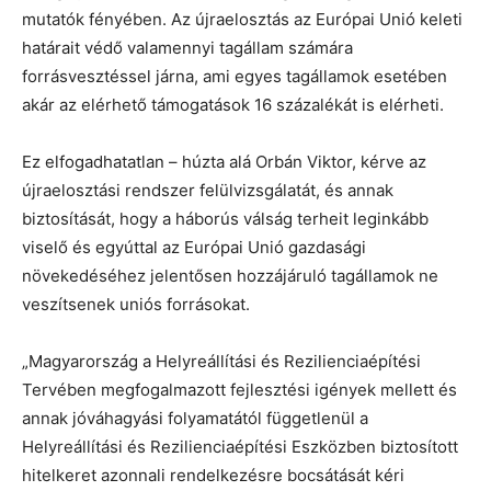
mutatók fényében. Az újraelosztás az Európai Unió keleti
határait védő valamennyi tagállam számára
forrásvesztéssel járna, ami egyes tagállamok esetében
akár az elérhető támogatások 16 százalékát is elérheti.
Ez elfogadhatatlan – húzta alá Orbán Viktor, kérve az
újraelosztási rendszer felülvizsgálatát, és annak
biztosítását, hogy a háborús válság terheit leginkább
viselő és egyúttal az Európai Unió gazdasági
növekedéséhez jelentősen hozzájáruló tagállamok ne
veszítsenek uniós forrásokat.
„Magyarország a Helyreállítási és Rezilienciaépítési
Tervében megfogalmazott fejlesztési igények mellett és
annak jóváhagyási folyamatától függetlenül a
Helyreállítási és Rezilienciaépítési Eszközben biztosított
hitelkeret azonnali rendelkezésre bocsátását kéri