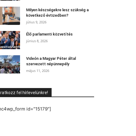
Milyen készségekre lesz szükség a
következő évtizedben?
július 9, 2026
Élő parlamenti közvetítés
június 8, 2026
Videón a Magyar Péter által
szervezett népünnepély
május 11, 2026
Iratkozz fel hírlevelünkre!
mc4wp_form id="15179"]