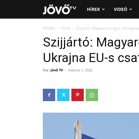
Jövő
HÍREK
VIDEÓ
TV
Főoldal
Hírek
Szijjártó: Magyarország is támogatj
Szijjártó: Magya
Ukrajna EU-s csa
Írta:
Jövő TV
-
március 1, 2022