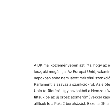
A DK mai közleményében azt írta, hogy az el
lesz, aki megállítja. Az Európai Unió, valam
napokban soha nem látott mértékű szankcióka
Parlament is szavaz a szankciókról. Az előter
Unió területéről, így hazánkból a Nemzetk
tiltsuk be az új orosz atomerőművekkel kap
állítsuk le a Paks2 beruházást. Ezzel a DK 