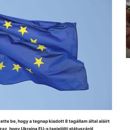
tte be, hogy a tegnap kiadott 8 tagállam által aláírt
z, hogy Ukrajna EU-s tagjelölti státuszáról