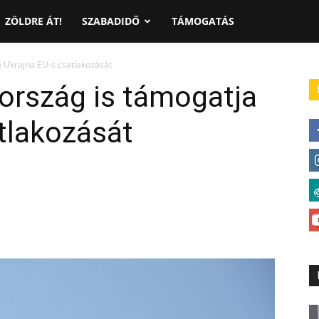
ZÖLDRE ÁT!
SZABADIDŐ
TÁMOGATÁS
a Ukrajna EU-s csatlakozását
rország is támogatja
tlakozását