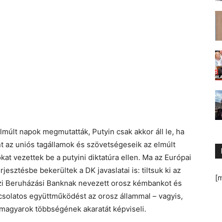
múlt napok megmutatták, Putyin csak akkor áll le, ha
int az uniós tagállamok és szövetségeseik az elmúlt
t vezettek be a putyini diktatúra ellen. Ma az Európai
jesztésbe bekerültek a DK javaslatai is: tiltsuk ki az
[
özi Beruházási Banknak nevezett orosz kémbankot és
csolatos együttműködést az orosz állammal – vagyis,
a magyarok többségének akaratát képviseli.