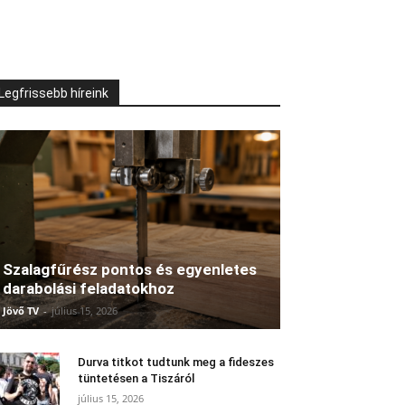
Legfrissebb híreink
Szalagfűrész pontos és egyenletes
darabolási feladatokhoz
Jövő TV
-
július 15, 2026
Durva titkot tudtunk meg a fideszes
tüntetésen a Tiszáról
július 15, 2026