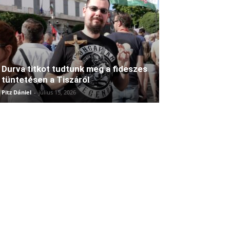
Durva titkot tudtunk meg a fideszes
tüntetésen a Tiszáról
Pitz Dániel
-
július 15, 2026