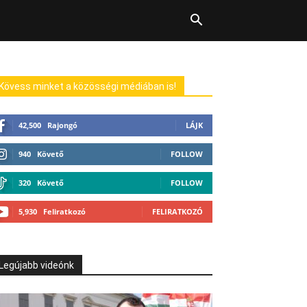
Kövess minket a közösségi médiában is!
42,500
Rajongó
LÁJK
940
Követő
FOLLOW
320
Követő
FOLLOW
5,930
Feliratkozó
FELIRATKOZÓ
Legújabb videónk