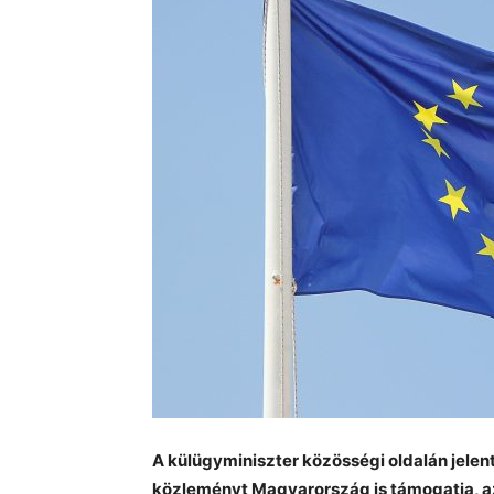
A külügyminiszter közösségi oldalán jelente
közleményt Magyarország is támogatja, aza