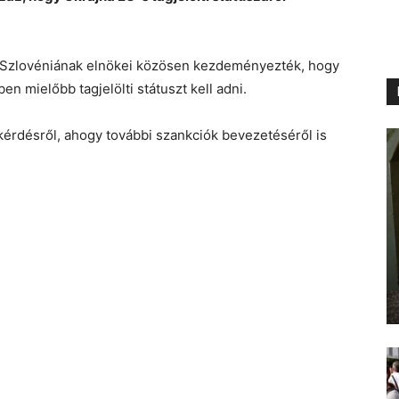
s Szlovéniának elnökei közösen kezdeményezték, hogy
n mielőbb tagjelölti státuszt kell adni.
kérdésről, ahogy további szankciók bevezetéséről is