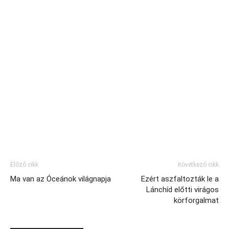
Előző cikk
Következő cikk
Ma van az Óceánok világnapja
Ezért aszfaltozták le a
Lánchíd előtti virágos
körforgalmat