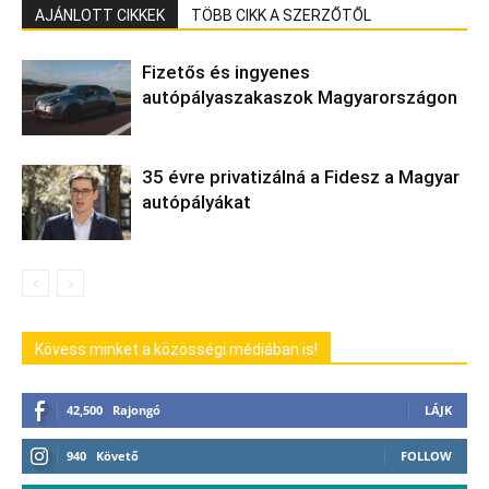
AJÁNLOTT CIKKEK
TÖBB CIKK A SZERZŐTŐL
Fizetős és ingyenes
autópályaszakaszok Magyarországon
35 évre privatizálná a Fidesz a Magyar
autópályákat
Kövess minket a közösségi médiában is!
42,500
Rajongó
LÁJK
940
Követő
FOLLOW