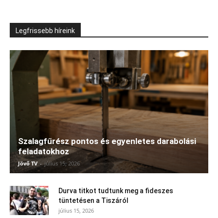
Legfrissebb híreink
Szalagfűrész pontos és egyenletes darabolási
feladatokhoz
Jövő TV
-
július 15, 2026
Durva titkot tudtunk meg a fideszes
tüntetésen a Tiszáról
július 15, 2026