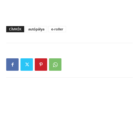
CÍMKÉK
autópálya
e-roller