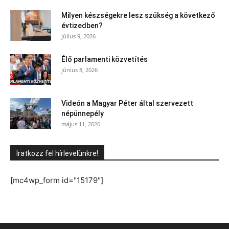
Milyen készségekre lesz szükség a következő
évtizedben?
július 9, 2026
Élő parlamenti közvetítés
június 8, 2026
Videón a Magyar Péter által szervezett
népünnepély
május 11, 2026
Iratkozz fel hírlevelünkre!
[mc4wp_form id="15179"]