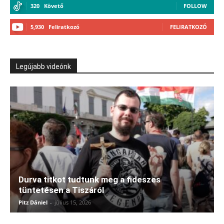
320
Követő
FOLLOW
5,930
Feliratkozó
FELIRATKOZÓ
Legújabb videónk
Durva titkot tudtunk meg a fideszes
tüntetésen a Tiszáról
Pitz Dániel
-
július 15, 2026