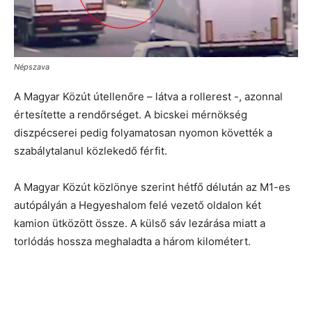
Népszava
A Magyar Közút útellenőre – látva a rollerest -, azonnal
értesítette a rendőrséget. A bicskei mérnökség
diszpécserei pedig folyamatosan nyomon követték a
szabálytalanul közlekedő férfit.
A Magyar Közút közlönye szerint hétfő délután az M1-es
autópályán a Hegyeshalom felé vezető oldalon két
kamion ütközött össze. A külső sáv lezárása miatt a
torlódás hossza meghaladta a három kilométert.