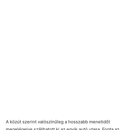
A közút szerint valószínűleg a hosszabb menetidőt
megelégelve szállhatott ki az egyik autó utasa. Fogta az