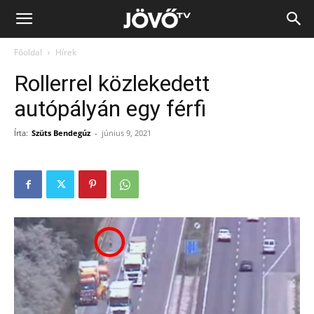
Jövő
Főoldal
Hírek
TV
Rollerrel közlekedett
autópályán egy férfi
Írta:
Szüts Bendegúz
-
június 9, 2021