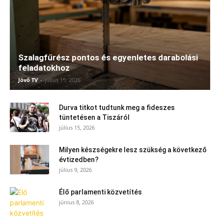
Szalagfűrész pontos és egyenletes darabolási
feladatokhoz
Jövő TV
-
július 15, 2026
Durva titkot tudtunk meg a fideszes
tüntetésen a Tiszáról
július 15, 2026
Milyen készségekre lesz szükség a következő
évtizedben?
július 9, 2026
Élő parlamenti közvetítés
június 8, 2026