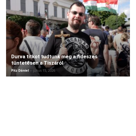
Durva titkot tudtunk meg a fideszes
tüntetésen a Tiszáról
Pitz Dániel
-
július 15, 2026