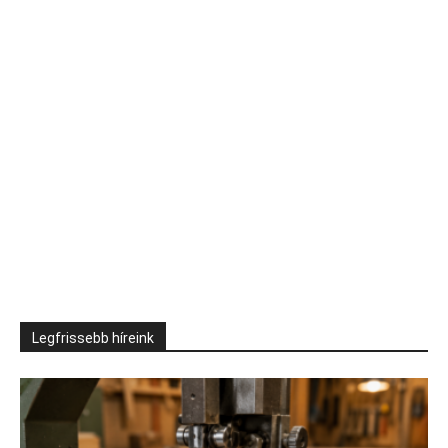
Legfrissebb híreink