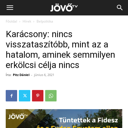
Jövő
Főoldal
Hírek
Belpolitika
TV
Karácsony: nincs
visszataszítóbb, mint az a
hatalom, aminek semmilyen
erkölcsi célja nincs
Írta:
Pitz Dániel
-
június 6, 2021