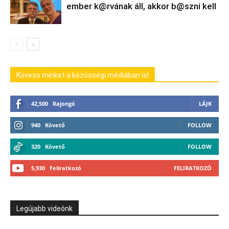
ember k@rvának áll, akkor b@szni kell
Kövess minket a közösségi médiában is!
42,500
Rajongó
LÁJK
940
Követő
FOLLOW
320
Követő
FOLLOW
5,930
Feliratkozó
FELIRATKOZÓ
Legújabb videónk