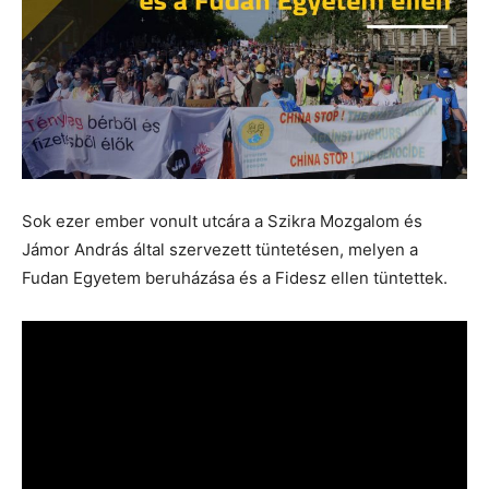
Sok ezer ember vonult utcára a Szikra Mozgalom és
Jámor András által szervezett tüntetésen, melyen a
Fudan Egyetem beruházása és a Fidesz ellen tüntettek.