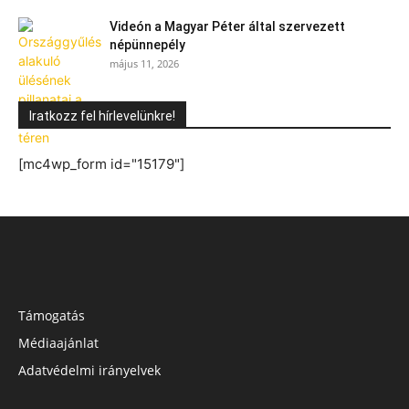
Videón a Magyar Péter által szervezett
népünnepély
május 11, 2026
Iratkozz fel hírlevelünkre!
[mc4wp_form id="15179"]
Támogatás
Médiaajánlat
Adatvédelmi irányelvek