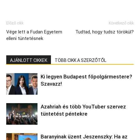
Előző cikk
Következő cikk
Vége lett a Fudan Egyetem
Tudtad, hogy tudsz törökül?
elleni tüntetésnek
AJÁNLOTT CIKKEK
TÖBB CIKK A SZERZŐTŐL
Ki legyen Budapest főpolgármestere?
Szavazz!
Azahriah és több YouTuber szervez
tüntetést péntekre
Baranyinak üzent Jeszenszky: Ha az