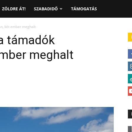
ZÖLDRE ÁT!
SZABADIDŐ
TÁMOGATÁS
an, két ember meghalt
a támadók
ember meghalt