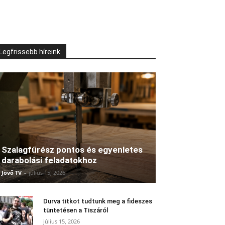
Legfrissebb híreink
Szalagfűrész pontos és egyenletes
darabolási feladatokhoz
Jövő TV
-
július 15, 2026
Durva titkot tudtunk meg a fideszes
tüntetésen a Tiszáról
július 15, 2026