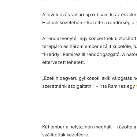
A lövöldözés vasárnap robbant ki az észak
Hialeah közelében – közölte a rendőrség a
A rendezvénytér egy koncertnek biztosított 
terepjáró és három ember szállt ki belőle, t
“Freddy” Ramirez III rendőrigazgató. A ható
eltervezett lehetett.
„Ezek hidegvérű gyilkosok, akik válogatás 
szeretnénk szolgáltatni” – írta Ramirez egy
Két ember a helyszínen meghalt – közölte 
szállítottak kezelésre.