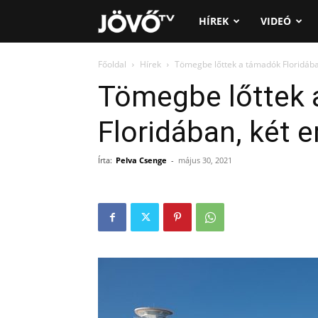
Jövő
HÍREK
VIDEÓ
TV
Főoldal
Hírek
Tömegbe lőttek a támadók Floridáb
Tömegbe lőttek 
Floridában, két 
Írta:
Pelva Csenge
-
május 30, 2021