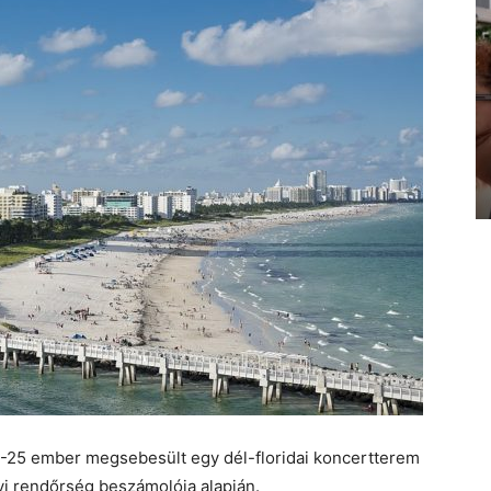
0-25 ember megsebesült egy dél-floridai koncertterem
yi rendőrség beszámolója alapján.