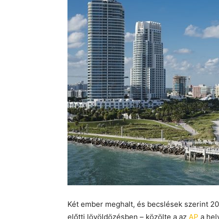
Két ember meghalt, és becslések szerint 2
előtti lövöldözésben – közölte a az
AP
a hel