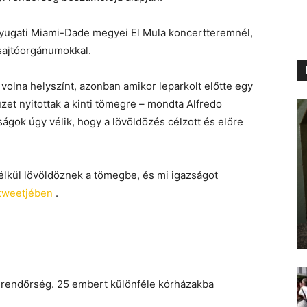
nyugati Miami-Dade megyei El Mula koncertteremnél,
 sajtóorgánumokkal.
volna helyszínt, azonban amikor leparkolt előtte egy
üzet nyitottak a kinti tömegre – mondta Alfredo
ságok úgy vélik, hogy a lövöldözés célzott és előre
nélkül lövöldöznek a tömegbe, és mi igazságot
tweetjében
.
a rendőrség. 25 embert különféle kórházakba