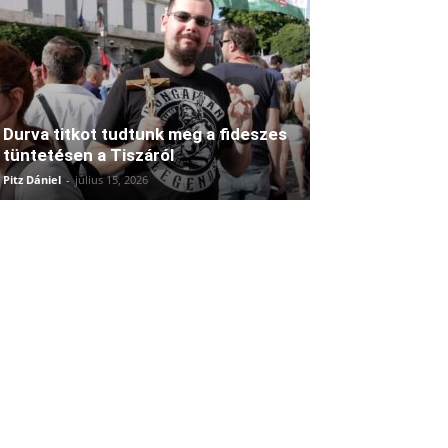
Durva titkot tudtunk meg a fideszes
tüntetésen a Tiszáról
Pitz Dániel
-
július 15, 2026