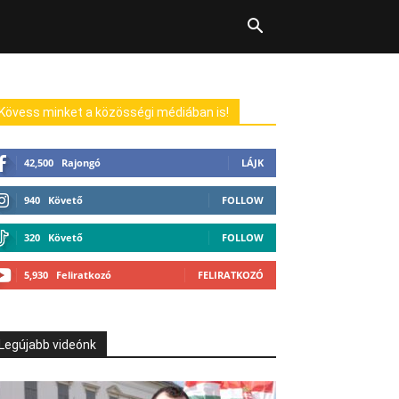
Kövess minket a közösségi médiában is!
42,500
Rajongó
LÁJK
940
Követő
FOLLOW
320
Követő
FOLLOW
5,930
Feliratkozó
FELIRATKOZÓ
Legújabb videónk