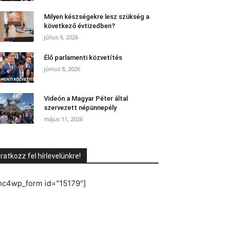
Milyen készségekre lesz szükség a
következő évtizedben?
július 9, 2026
Élő parlamenti közvetítés
június 8, 2026
Videón a Magyar Péter által
szervezett népünnepély
május 11, 2026
Iratkozz fel hírlevelünkre!
mc4wp_form id="15179"]