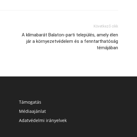
Következő cikk
A klímabarát Balaton-parti település, amely élen
jár a környezetvédelem és a fenntarthatóság
témájában
Támogatás
Médiaajánlat
Adatvédelmi irányelvek