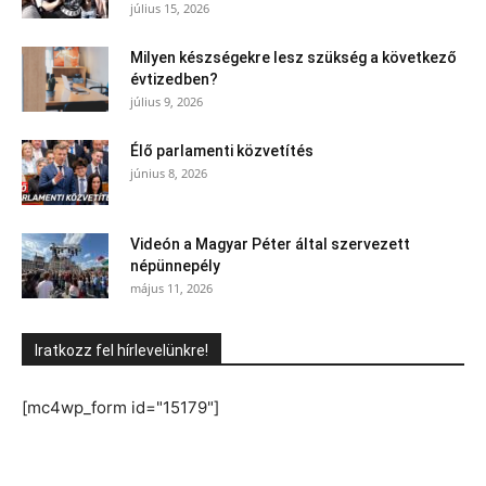
július 15, 2026
Milyen készségekre lesz szükség a következő
évtizedben?
július 9, 2026
Élő parlamenti közvetítés
június 8, 2026
Videón a Magyar Péter által szervezett
népünnepély
május 11, 2026
Iratkozz fel hírlevelünkre!
[mc4wp_form id="15179"]