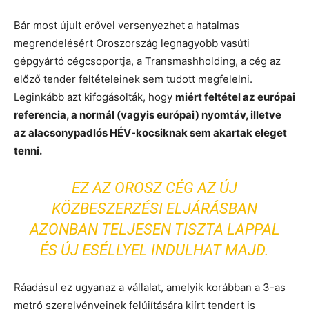
Bár most újult erővel versenyezhet a hatalmas
megrendelésért Oroszország legnagyobb vasúti
gépgyártó cégcsoportja, a Transmashholding, a cég az
előző tender feltételeinek sem tudott megfelelni.
Leginkább azt kifogásolták, hogy
miért feltétel az európai
referencia, a normál (vagyis európai) nyomtáv, illetve
az alacsonypadlós HÉV-kocsiknak sem akartak eleget
tenni.
EZ AZ OROSZ CÉG AZ ÚJ
KÖZBESZERZÉSI ELJÁRÁSBAN
AZONBAN TELJESEN TISZTA LAPPAL
ÉS ÚJ ESÉLLYEL INDULHAT MAJD.
Ráadásul ez ugyanaz a vállalat, amelyik korábban a 3-as
metró szerelvényeinek felújítására kiírt tendert is