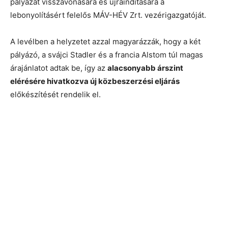
pályázat visszavonására és újraindítására a
lebonyolításért felelős MÁV-HÉV Zrt. vezérigazgatóját.
A levélben a helyzetet azzal magyarázzák, hogy a két
pályázó, a svájci Stadler és a francia Alstom túl magas
árajánlatot adtak be, így az
alacsonyabb árszint
elérésére hivatkozva új közbeszerzési eljárás
előkészítését rendelik el.