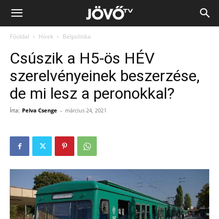
Jövő
Főoldal
Hírek
Belpolitika
TV
Csúszik a H5-ös HÉV
szerelvényeinek beszerzése,
de mi lesz a peronokkal?
Írta:
Pelva Csenge
-
március 24, 2021