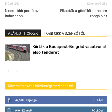
Előző cikk
Következő cikk
Nincs több pornó az
Elkapták a gödöllői templom
Indavideón
rongálóját
AJÁNLOTT CIKKEK
TÖBB CIKK A SZERZŐTŐL
Kiírták a Budapest-Belgrád vasútvonal
első tenderét
Kövess minket a közösségi médiában is!
42,500
Rajongó
LÁJK
940
Követő
FOLLOW