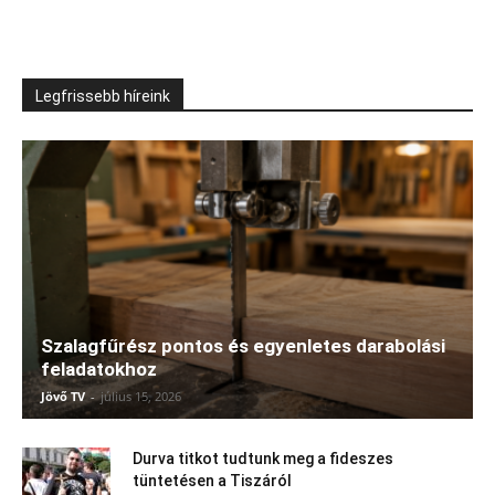
Legfrissebb híreink
Szalagfűrész pontos és egyenletes darabolási
feladatokhoz
Jövő TV
-
július 15, 2026
Durva titkot tudtunk meg a fideszes
tüntetésen a Tiszáról