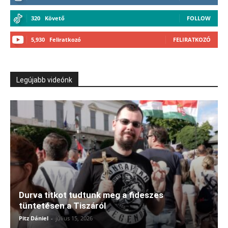
320
Követő
FOLLOW
5,930
Feliratkozó
FELIRATKOZÓ
Legújabb videónk
Durva titkot tudtunk meg a fideszes
tüntetésen a Tiszáról
Pitz Dániel
-
július 15, 2026