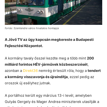
forrás: Szentendre város hivatalos honlapja
A Jövő TV az ügy kapcsán megkereste a Budapesti
Fejlesztési Központot.
A kormány tavaly ősszel kezdte meg a több mint
200
milliárd forintos HÉV-járművek közbeszerzését
,
azonban a
Direkt36
nemrég értesült róla, hogy a
tendert
a kormány visszavonja és újraindítja
, ezzel pedig az
oroszok új esélyhez jutnak.
A portálhoz került egy március 13-i levél, amelyben
Gulyás Gergely és Mager Andrea miniszterek utasítják a