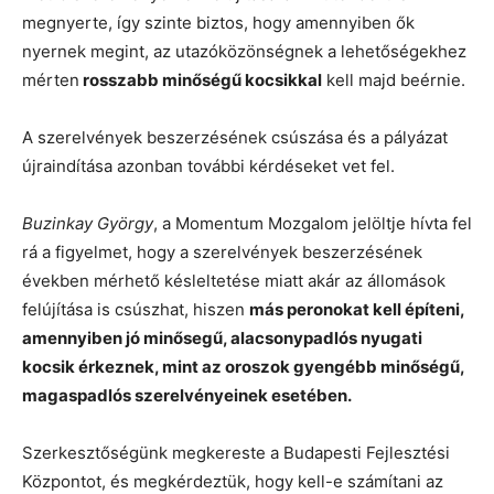
megnyerte, így szinte biztos, hogy amennyiben ők
nyernek megint, az utazóközönségnek a lehetőségekhez
mérten
rosszabb minőségű kocsikkal
kell majd beérnie.
A szerelvények beszerzésének csúszása és a pályázat
újraindítása azonban további kérdéseket vet fel.
Buzinkay György
, a Momentum Mozgalom jelöltje hívta fel
rá a figyelmet, hogy a szerelvények beszerzésének
években mérhető késleltetése miatt akár az állomások
felújítása is csúszhat, hiszen
más peronokat kell építeni,
amennyiben jó minősegű, alacsonypadlós nyugati
kocsik érkeznek, mint az oroszok gyengébb minőségű,
magaspadlós szerelvényeinek esetében.
Szerkesztőségünk megkereste a Budapesti Fejlesztési
Központot, és megkérdeztük, hogy kell-e számítani az