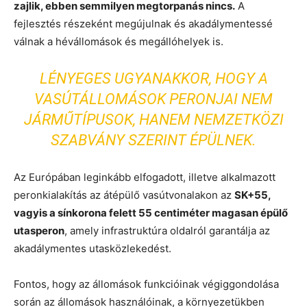
zajlik, ebben semmilyen megtorpanás nincs.
A
fejlesztés részeként megújulnak és akadálymentessé
válnak a hévállomások és megállóhelyek is.
LÉNYEGES UGYANAKKOR, HOGY A
VASÚTÁLLOMÁSOK PERONJAI NEM
JÁRMŰTÍPUSOK, HANEM NEMZETKÖZI
SZABVÁNY SZERINT ÉPÜLNEK.
Az Európában leginkább elfogadott, illetve alkalmazott
peronkialakítás az átépülő vasútvonalakon az
SK+55,
vagyis a sínkorona felett 55 centiméter magasan épülő
utasperon
, amely infrastruktúra oldalról garantálja az
akadálymentes utasközlekedést.
Fontos, hogy az állomások funkcióinak végiggondolása
során az állomások használóinak, a környezetükben