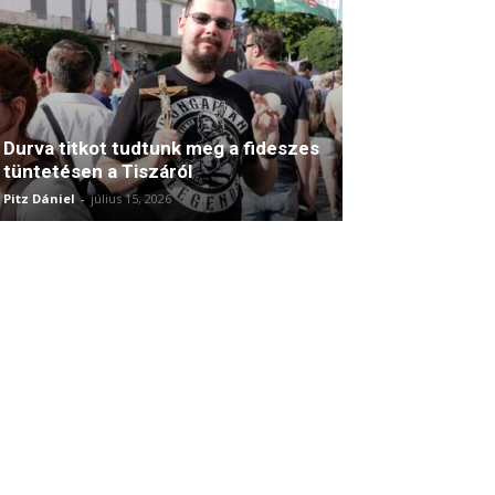
Durva titkot tudtunk meg a fideszes
tüntetésen a Tiszáról
Pitz Dániel
-
július 15, 2026