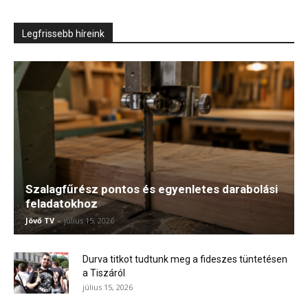
Legfrissebb híreink
Szalagfűrész pontos és egyenletes darabolási
feladatokhoz
Jövő TV
-
július 15, 2026
Durva titkot tudtunk meg a fideszes tüntetésen
a Tiszáról
július 15, 2026