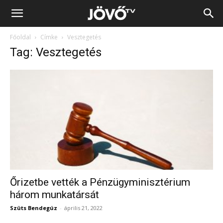
Jövő
Főoldal
Címke
Vesztegetés
TV
Tag: Vesztegetés
Őrizetbe vették a Pénzügyminisztérium
három munkatársát
Szüts Bendegúz
-
április 21, 2022