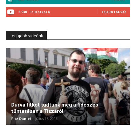
5,930
Feliratkozó
FELIRATKOZÓ
Legújabb videónk
Durva titkot tudtunk meg a fideszes
tüntetésen a Tiszáról
Pitz Dániel
-
július 15, 2026