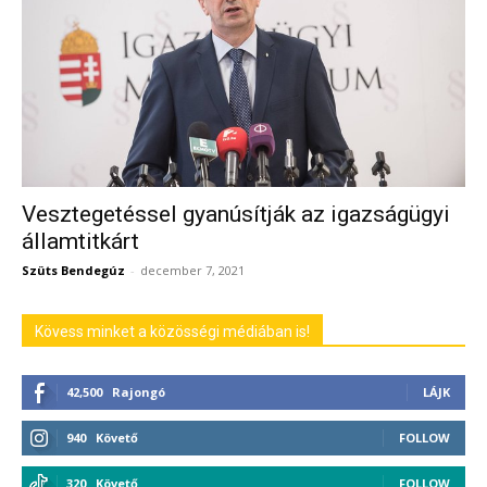
Vesztegetéssel gyanúsítják az igazságügyi
államtitkárt
Szüts Bendegúz
-
december 7, 2021
Kövess minket a közösségi médiában is!
42,500
Rajongó
LÁJK
940
Követő
FOLLOW
320
Követő
FOLLOW