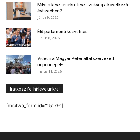
Milyen készségekre lesz szükség a következő
évtizedben?
július 9, 2026
Élő parlamenti közvetítés
június 8, 2026
Videón a Magyar Péter által szervezett
népünnepély
május 11, 2026
Iratkozz fel hírlevelünkre!
[mc4wp_form id="15179"]