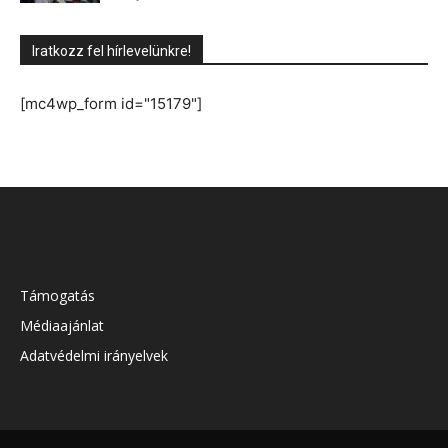
Iratkozz fel hírlevelünkre!
[mc4wp_form id="15179"]
Támogatás
Médiaajánlat
Adatvédelmi irányelvek