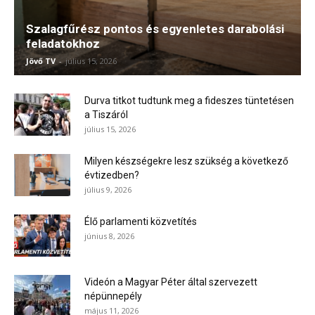
Szalagfűrész pontos és egyenletes darabolási
feladatokhoz
Jövő TV
-
július 15, 2026
Durva titkot tudtunk meg a fideszes tüntetésen
a Tiszáról
július 15, 2026
Milyen készségekre lesz szükség a következő
évtizedben?
július 9, 2026
Élő parlamenti közvetítés
június 8, 2026
Videón a Magyar Péter által szervezett
népünnepély
május 11, 2026