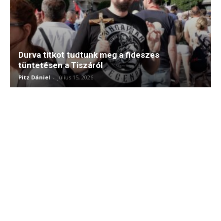
Durva titkot tudtunk meg a fideszes
tüntetésen a Tiszáról
Pitz Dániel
-
július 15, 2026