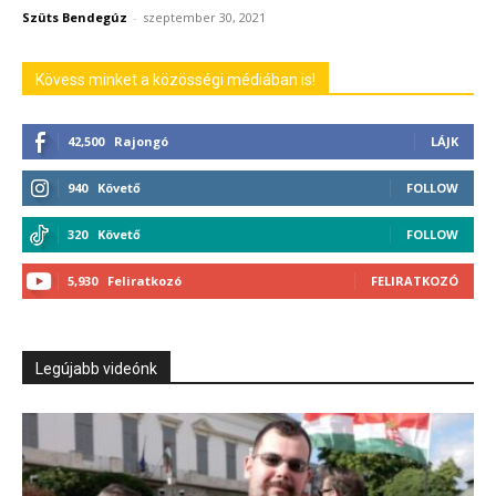
Szüts Bendegúz
-
szeptember 30, 2021
Kövess minket a közösségi médiában is!
42,500
Rajongó
LÁJK
940
Követő
FOLLOW
320
Követő
FOLLOW
5,930
Feliratkozó
FELIRATKOZÓ
Legújabb videónk