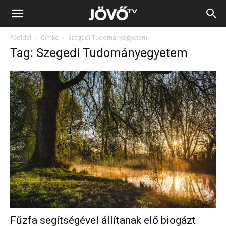
Jövő
Főoldal
Címke
Szegedi Tudományegyetem
TV
Tag: Szegedi Tudományegyetem
Fűzfa segítségével állítanak elő biogázt