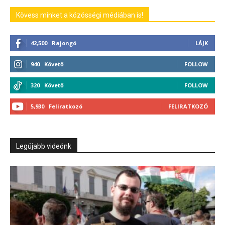
Kövess minket a közösségi médiában is!
42,500
Rajongó
LÁJK
940
Követő
FOLLOW
320
Követő
FOLLOW
5,930
Feliratkozó
FELIRATKOZÓ
Legújabb videónk