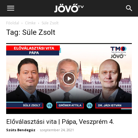
Jövő
Főoldal
Címke
Süle Zsolt
TV
Tag: Süle Zsolt
Előválasztási vita | Pápa, Veszprém 4.
Szüts Bendegúz
-
szeptember 24, 2021