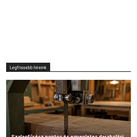
Legfrissebb híreink
Szalagfűrész pontos és egyenletes darabolási