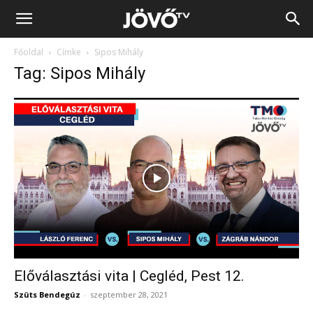
Jövő
Főoldal
Címke
Sipos Mihály
TV
Tag: Sipos Mihály
Előválasztási vita | Cegléd, Pest 12.
Szüts Bendegúz
-
szeptember 28, 2021