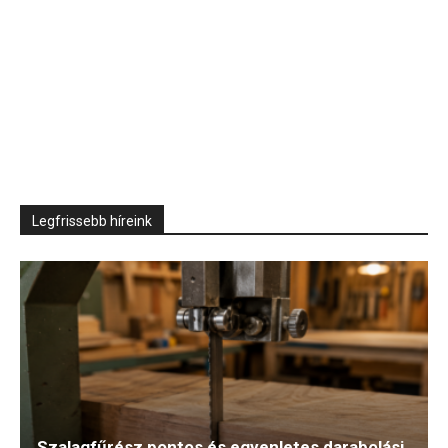
Legfrissebb híreink
Szalagfűrész pontos és egyenletes darabolási