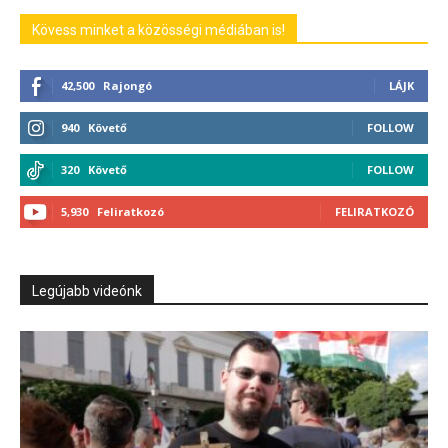
Kövess minket a közösségi médiában is!
42,500
Rajongó
LÁJK
940
Követő
FOLLOW
320
Követő
FOLLOW
5,930
Feliratkozó
FELIRATKOZÓ
Legújabb videónk