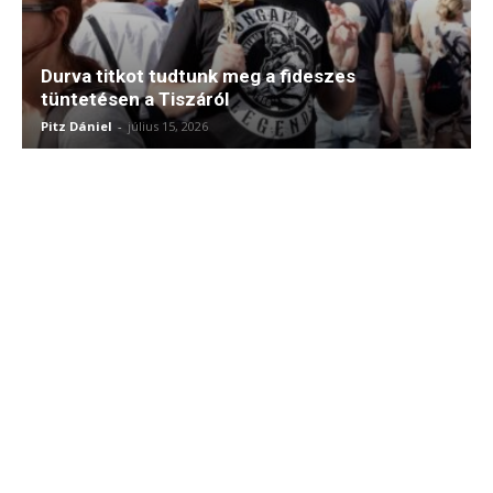
Durva titkot tudtunk meg a fideszes
tüntetésen a Tiszáról
Pitz Dániel
-
július 15, 2026