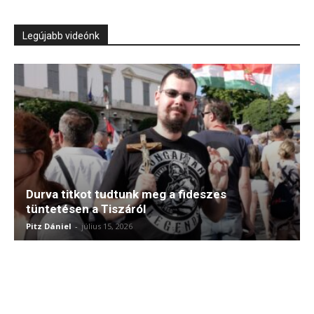
Legújabb videónk
Durva titkot tudtunk meg a fideszes
tüntetésen a Tiszáról
Pitz Dániel
-
július 15, 2026