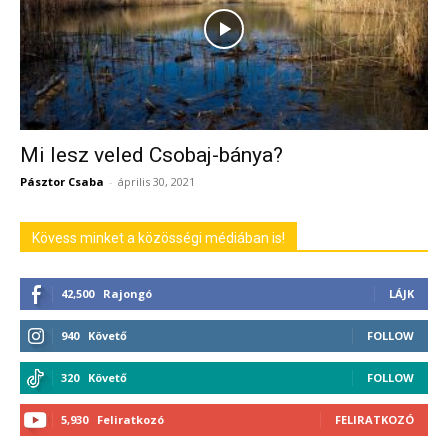
Mi lesz veled Csobaj-bánya?
Pásztor Csaba
-
április 30, 2021
Kövess minket a közösségi médiában is!
42,500
Rajongó
LÁJK
940
Követő
FOLLOW
320
Követő
FOLLOW
5,930
Feliratkozó
FELIRATKOZÓ