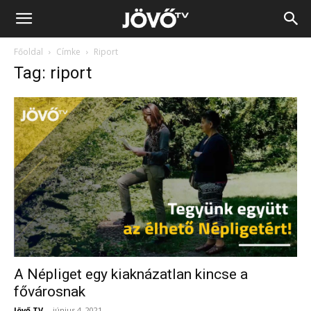
Jövő
Főoldal
Címke
Riport
TV
Tag: riport
A Népliget egy kiaknázatlan kincse a
fővárosnak
Jövő TV
-
június 4, 2021