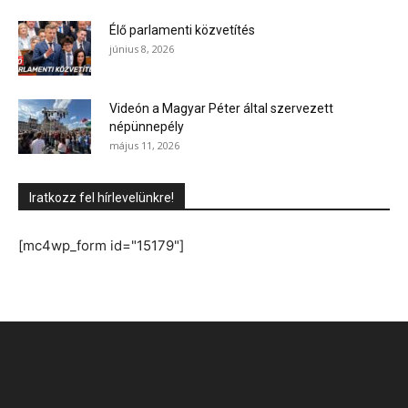
Élő parlamenti közvetítés
június 8, 2026
Videón a Magyar Péter által szervezett
népünnepély
május 11, 2026
Iratkozz fel hírlevelünkre!
[mc4wp_form id="15179"]