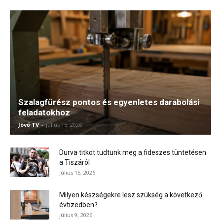
Szalagfűrész pontos és egyenletes darabolási
feladatokhoz
Jövő TV
-
július 15, 2026
Durva titkot tudtunk meg a fideszes tüntetésen
a Tiszáról
július 15, 2026
Milyen készségekre lesz szükség a következő
évtizedben?
július 9, 2026