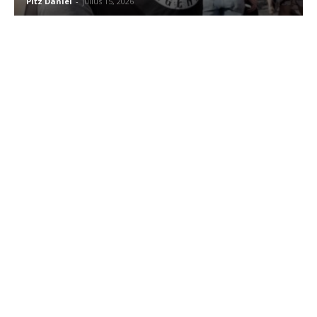
Pitz Dániel
-
július 15, 2026