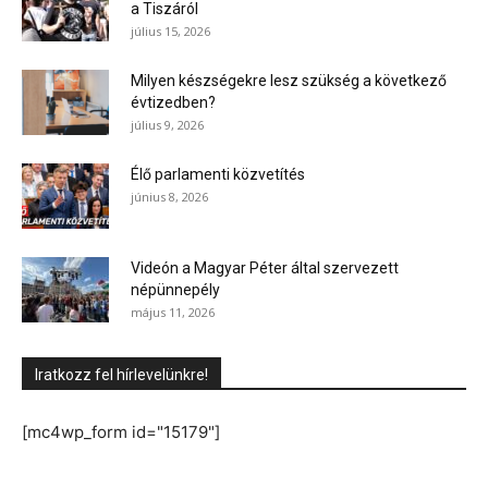
a Tiszáról
július 15, 2026
Milyen készségekre lesz szükség a következő
évtizedben?
július 9, 2026
Élő parlamenti közvetítés
június 8, 2026
Videón a Magyar Péter által szervezett
népünnepély
május 11, 2026
Iratkozz fel hírlevelünkre!
[mc4wp_form id="15179"]