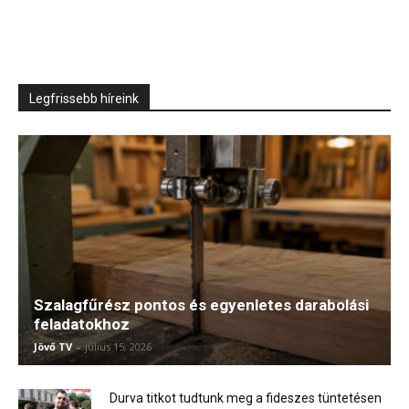
Legfrissebb híreink
Szalagfűrész pontos és egyenletes darabolási
feladatokhoz
Jövő TV
-
július 15, 2026
Durva titkot tudtunk meg a fideszes tüntetésen