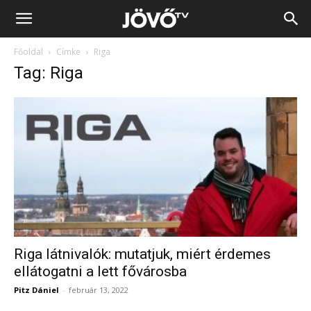
Jövő
Főoldal
Címke
Riga
TV
Tag: Riga
Riga látnivalók: mutatjuk, miért érdemes
ellátogatni a lett fővárosba
Pitz Dániel
-
február 13, 2022