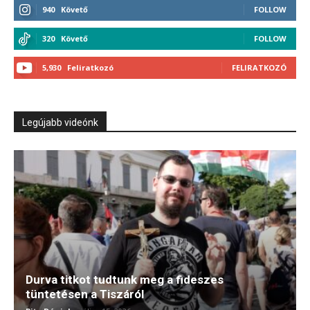
940
Követő
FOLLOW
320
Követő
FOLLOW
5,930
Feliratkozó
FELIRATKOZÓ
Legújabb videónk
Durva titkot tudtunk meg a fideszes
tüntetésen a Tiszáról