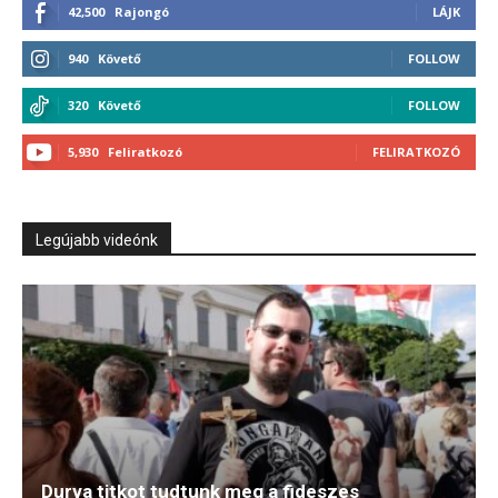
42,500
Rajongó
LÁJK
940
Követő
FOLLOW
320
Követő
FOLLOW
5,930
Feliratkozó
FELIRATKOZÓ
Legújabb videónk
Durva titkot tudtunk meg a fideszes