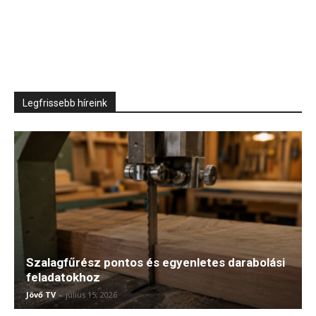
Legfrissebb híreink
Szalagfűrész pontos és egyenletes darabolási
feladatokhoz
Jövő TV
-
július 15, 2026