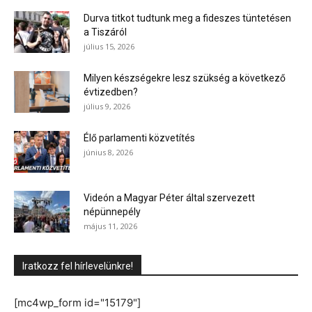
Durva titkot tudtunk meg a fideszes tüntetésen
a Tiszáról
július 15, 2026
Milyen készségekre lesz szükség a következő
évtizedben?
július 9, 2026
Élő parlamenti közvetítés
június 8, 2026
Videón a Magyar Péter által szervezett
népünnepély
május 11, 2026
Iratkozz fel hírlevelünkre!
[mc4wp_form id="15179"]