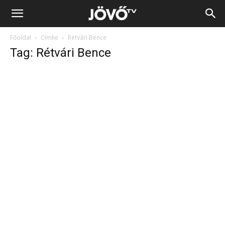
Jövő
Főoldal
Címke
Rétvári Bence
TV
Tag: Rétvári Bence