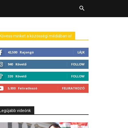
Kövess minket a közösségi médiában is!
42,500
Rajongó
LÁJK
940
Követő
FOLLOW
320
Követő
FOLLOW
5,930
Feliratkozó
FELIRATKOZÓ
Legújabb videónk