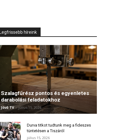
Legfrissebb híreink
Szalagfűrész pontos és egyenletes
darabolási feladatokhoz
Jövő TV
-
július 15, 2026
Durva titkot tudtunk meg a fideszes
tüntetésen a Tiszáról
július 15, 2026