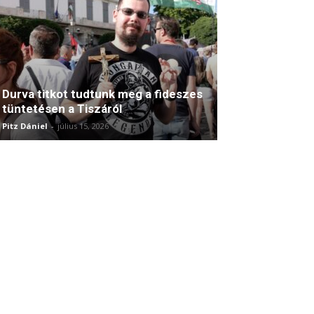
Durva titkot tudtunk meg a fideszes
tüntetésen a Tiszáról
Pitz Dániel
-
július 15, 2026