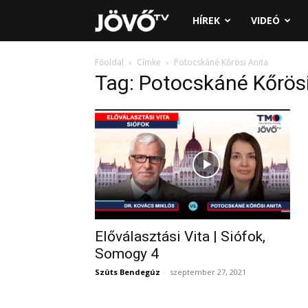
Jövő
HÍREK
VIDEÓ
TV
Főoldal
Címke
Potocskáné Kőrösi Anita
Tag: Potocskáné Kőrösi
Előválasztási Vita | Siófok,
Somogy 4
Szüts Bendegúz
-
szeptember 27, 2021