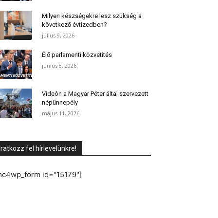
Milyen készségekre lesz szükség a
következő évtizedben?
július 9, 2026
Élő parlamenti közvetítés
június 8, 2026
Videón a Magyar Péter által szervezett
népünnepély
május 11, 2026
Iratkozz fel hírlevelünkre!
mc4wp_form id="15179"]