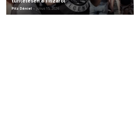
tüntetésen a Tiszáról
Pitz Dániel
-
július 15, 2026