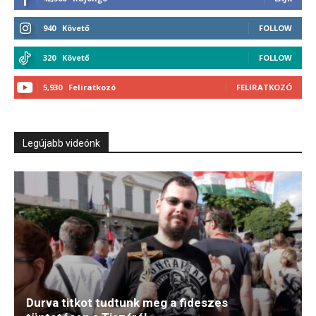
940
Követő
FOLLOW
320
Követő
FOLLOW
5,930
Feliratkozó
FELIRATKOZÓ
Legújabb videónk
Durva titkot tudtunk meg a fideszes