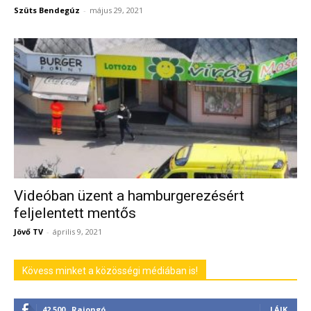
Szüts Bendegúz
-
május 29, 2021
Videóban üzent a hamburgerezésért
feljelentett mentős
Jövő TV
-
április 9, 2021
Kövess minket a közösségi médiában is!
42,500
Rajongó
LÁJK