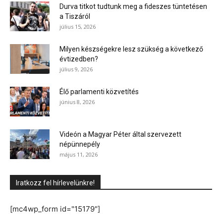
Durva titkot tudtunk meg a fideszes tüntetésen
a Tiszáról
július 15, 2026
Milyen készségekre lesz szükség a következő
évtizedben?
július 9, 2026
Élő parlamenti közvetítés
június 8, 2026
Videón a Magyar Péter által szervezett
népünnepély
május 11, 2026
Iratkozz fel hírlevelünkre!
[mc4wp_form id="15179"]