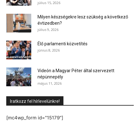
július 15, 2026
Milyen készségekre lesz szükség a következő
évtizedben?
július 9, 2026
Élő parlamenti közvetítés
június 8, 2026
Videón a Magyar Péter által szervezett
népünnepély
május 11, 2026
Iratkozz fel hírlevelünkre!
[mc4wp_form id="15179"]