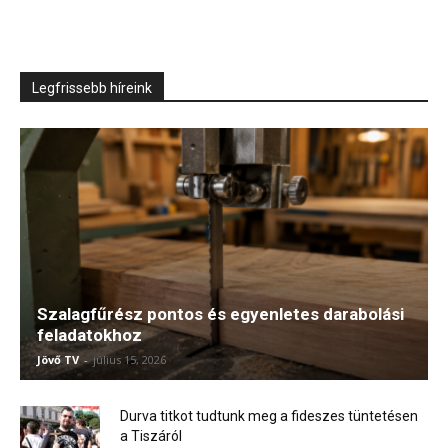
Legfrissebb híreink
Szalagfűrész pontos és egyenletes darabolási
feladatokhoz
Jövő TV
-
július 15, 2026
Durva titkot tudtunk meg a fideszes tüntetésen
a Tiszáról