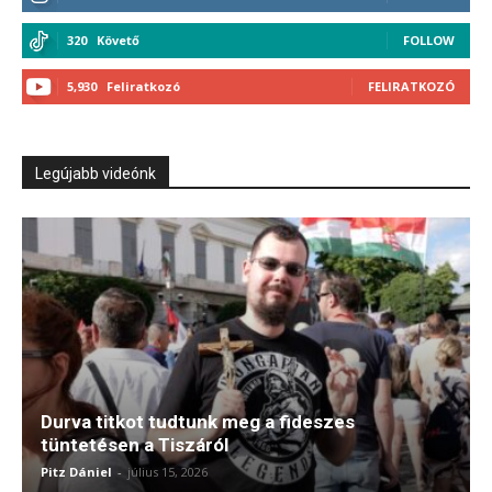
320
Követő
FOLLOW
5,930
Feliratkozó
FELIRATKOZÓ
Legújabb videónk
Durva titkot tudtunk meg a fideszes
tüntetésen a Tiszáról
Pitz Dániel
-
július 15, 2026