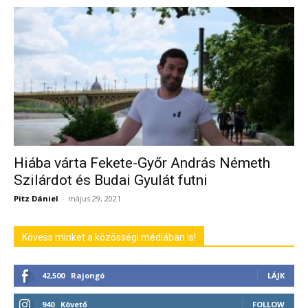
Hiába várta Fekete-Győr András Németh
Szilárdot és Budai Gyulát futni
Pitz Dániel
-
május 29, 2021
Kövess minket a közösségi médiában is!
42,500
Rajongó
LÁJK
940
Követő
FOLLOW