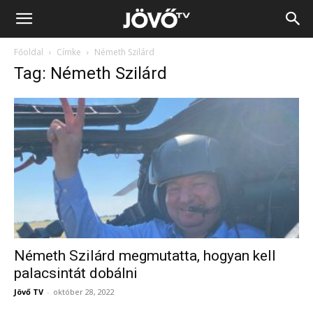
Jövő
Főoldal
Címke
Németh Szilárd
TV
Tag: Németh Szilárd
Németh Szilárd megmutatta, hogyan kell
palacsintát dobálni
Jövő TV
-
október 28, 2022