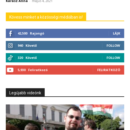
Kárász Anna
-
május 4, 2021
Kövess minket a közösségi médiában is!
42,500
Rajongó
LÁJK
940
Követő
FOLLOW
320
Követő
FOLLOW
5,930
Feliratkozó
FELIRATKOZÓ
Legújabb videónk