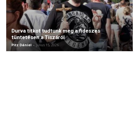
Durva titkot tudtunk meg a fideszes
tüntetésen a Tiszáról
Pitz Dániel
-
július 15, 2026