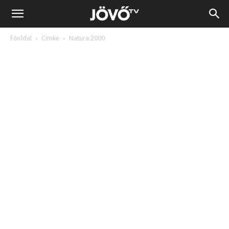
Jövő
Főoldal
Címke
Natura 2000
TV