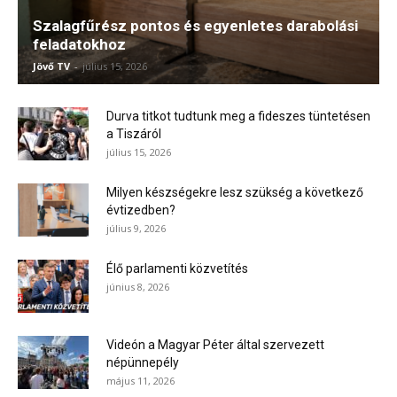
Szalagfűrész pontos és egyenletes darabolási
feladatokhoz
Jövő TV
-
július 15, 2026
Durva titkot tudtunk meg a fideszes tüntetésen
a Tiszáról
július 15, 2026
Milyen készségekre lesz szükség a következő
évtizedben?
július 9, 2026
Élő parlamenti közvetítés
június 8, 2026
Videón a Magyar Péter által szervezett
népünnepély
május 11, 2026