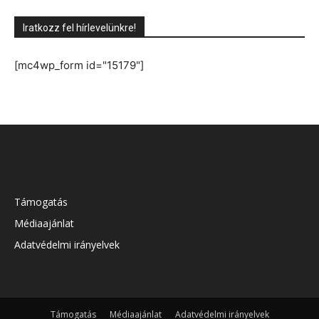
Iratkozz fel hírlevelünkre!
[mc4wp_form id="15179"]
Támogatás
Médiaajánlat
Adatvédelmi irányelvek
Támogatás
Médiaajánlat
Adatvédelmi irányelvek