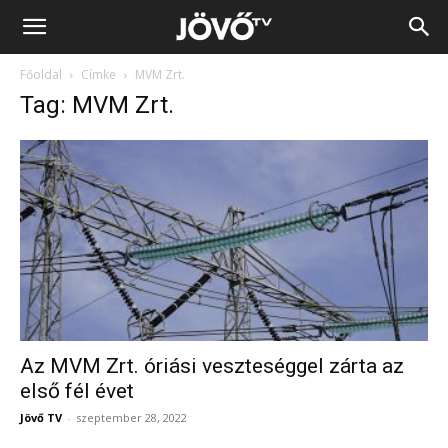
Jövő
Főoldal
Címke
MVM Zrt.
TV
Tag: MVM Zrt.
Az MVM Zrt. óriási veszteséggel zárta az
első fél évet
Jövő TV
-
szeptember 28, 2022