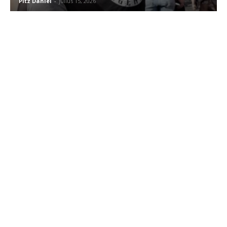
Pitz Dániel
-
július 15, 2026