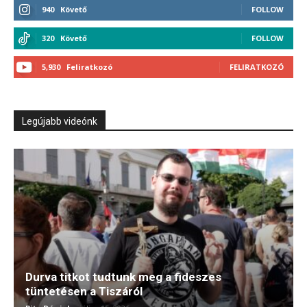
940
Követő
FOLLOW
320
Követő
FOLLOW
5,930
Feliratkozó
FELIRATKOZÓ
Legújabb videónk
Durva titkot tudtunk meg a fideszes
tüntetésen a Tiszáról