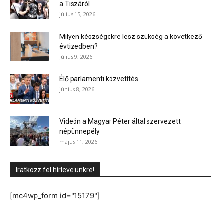
a Tiszáról
július 15, 2026
Milyen készségekre lesz szükség a következő
évtizedben?
július 9, 2026
Élő parlamenti közvetítés
június 8, 2026
Videón a Magyar Péter által szervezett
népünnepély
május 11, 2026
Iratkozz fel hírlevelünkre!
[mc4wp_form id="15179"]