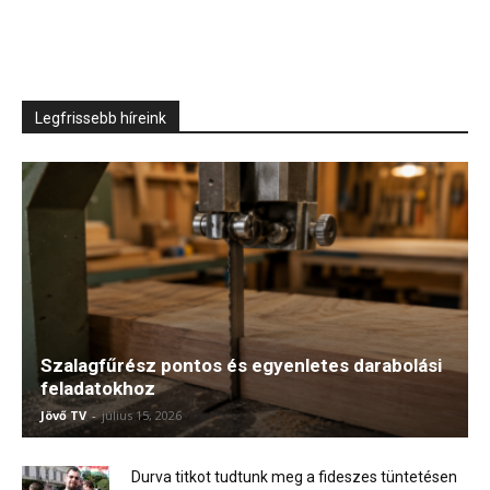
Legfrissebb híreink
Szalagfűrész pontos és egyenletes darabolási
feladatokhoz
Jövő TV
-
július 15, 2026
Durva titkot tudtunk meg a fideszes tüntetésen