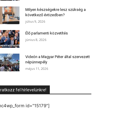
Milyen készségekre lesz szükség a
következő évtizedben?
július 9, 2026
Élő parlamenti közvetítés
június 8, 2026
Videón a Magyar Péter által szervezett
népünnepély
május 11, 2026
Iratkozz fel hírlevelünkre!
mc4wp_form id="15179"]