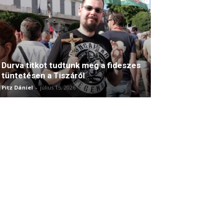
Durva titkot tudtunk meg a fideszes
tüntetésen a Tiszáról
Pitz Dániel
-
július 15, 2026