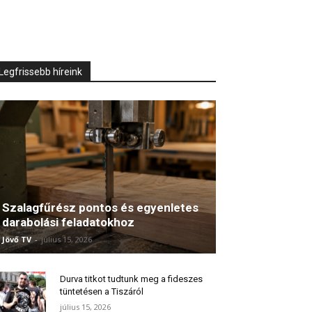
Legfrissebb híreink
Szalagfűrész pontos és egyenletes
darabolási feladatokhoz
Jövő TV
-
július 15, 2026
Durva titkot tudtunk meg a fideszes
tüntetésen a Tiszáról
július 15, 2026