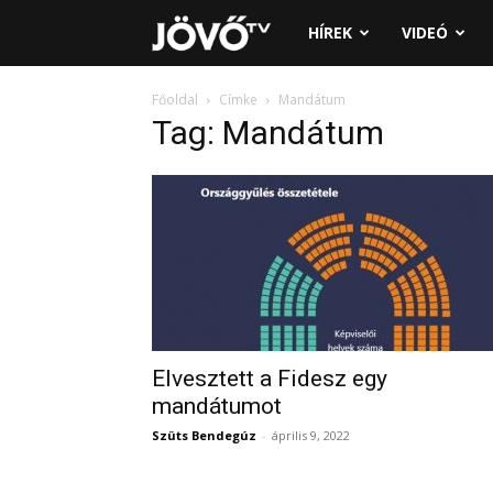
Jövő
HÍREK
VIDEÓ
TV
Főoldal
Címke
Mandátum
Tag: Mandátum
Elvesztett a Fidesz egy
mandátumot
Szüts Bendegúz
-
április 9, 2022