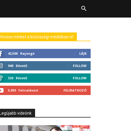
Kövess minket a közösségi médiában is!
42,500
Rajongó
LÁJK
940
Követő
FOLLOW
320
Követő
FOLLOW
5,930
Feliratkozó
FELIRATKOZÓ
Legújabb videónk