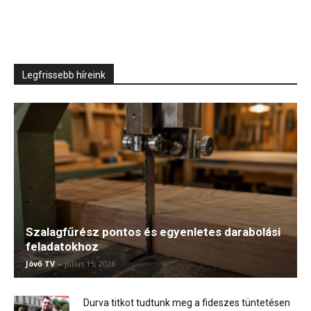
Legfrissebb híreink
Szalagfűrész pontos és egyenletes darabolási
feladatokhoz
Jövő TV
-
július 15, 2026
Durva titkot tudtunk meg a fideszes tüntetésen