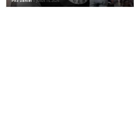
Pitz Dániel
-
július 15, 2026