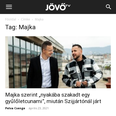
Jövő
Főoldal
Címke
Majka
TV
Tag: Majka
Majka szerint „nyakába szakadt egy
gyűlőletcunami”, miután Szijjártónál járt
Pelva Csenge
-
április 23, 2021