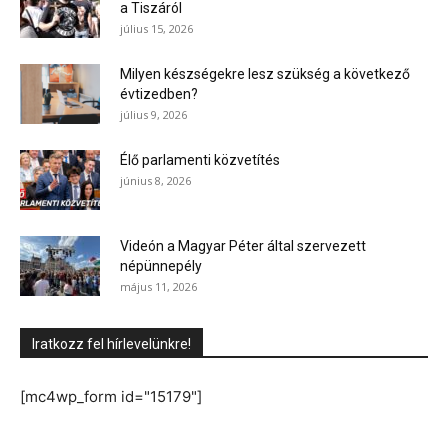
a Tiszáról
július 15, 2026
Milyen készségekre lesz szükség a következő
évtizedben?
július 9, 2026
Élő parlamenti közvetítés
június 8, 2026
Videón a Magyar Péter által szervezett
népünnepély
május 11, 2026
Iratkozz fel hírlevelünkre!
[mc4wp_form id="15179"]