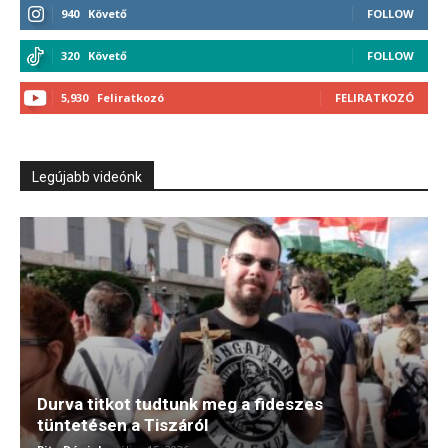
940
Követő
FOLLOW
320
Követő
FOLLOW
5,930
Feliratkozó
FELIRATKOZÓ
Legújabb videónk
Durva titkot tudtunk meg a fideszes
tüntetésen a Tiszáról