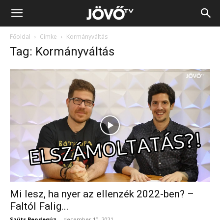
Jövő
Főoldal
Címke
Kormányváltás
TV
Tag: Kormányváltás
Mi lesz, ha nyer az ellenzék 2022-ben? –
Faltól Falig...
Szüts Bendegúz
-
december 10, 2021