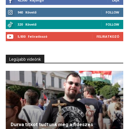
42,500
Rajongó
LÁJK
940
Követő
FOLLOW
320
Követő
FOLLOW
5,930
Feliratkozó
FELIRATKOZÓ
Legújabb videónk
Durva titkot tudtunk meg a fideszes