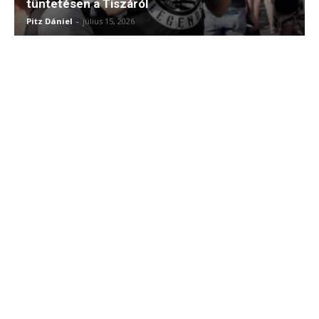
tüntetésen a Tiszáról
Pitz Dániel
-
július 15, 2026