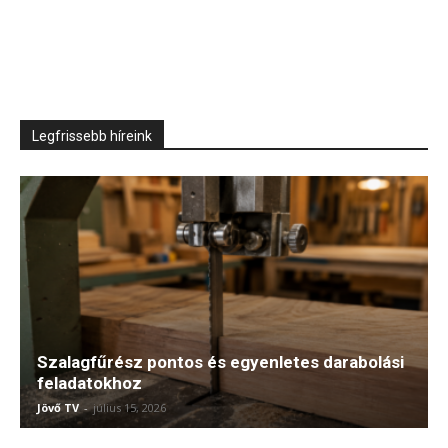
Legfrissebb híreink
Szalagfűrész pontos és egyenletes darabolási
feladatokhoz
Jövő TV
-
július 15, 2026