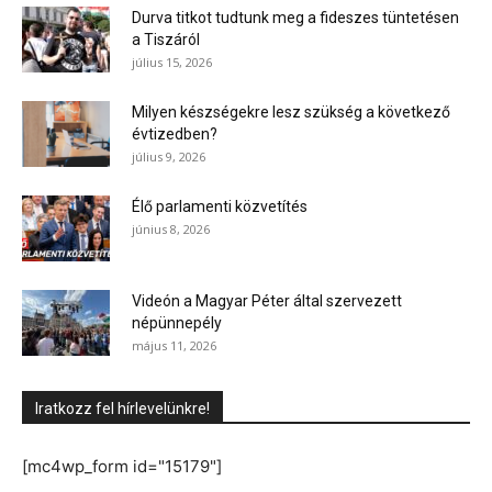
Durva titkot tudtunk meg a fideszes tüntetésen
a Tiszáról
július 15, 2026
Milyen készségekre lesz szükség a következő
évtizedben?
július 9, 2026
Élő parlamenti közvetítés
június 8, 2026
Videón a Magyar Péter által szervezett
népünnepély
május 11, 2026
Iratkozz fel hírlevelünkre!
[mc4wp_form id="15179"]