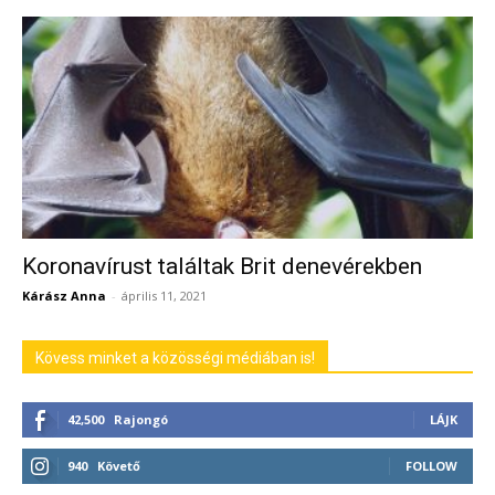
Koronavírust találtak Brit denevérekben
Kárász Anna
-
április 11, 2021
Kövess minket a közösségi médiában is!
42,500
Rajongó
LÁJK
940
Követő
FOLLOW