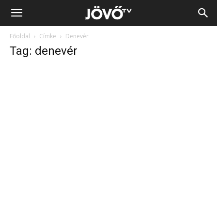
Jövő
Főoldal
Címke
Denevér
TV
Tag: denevér