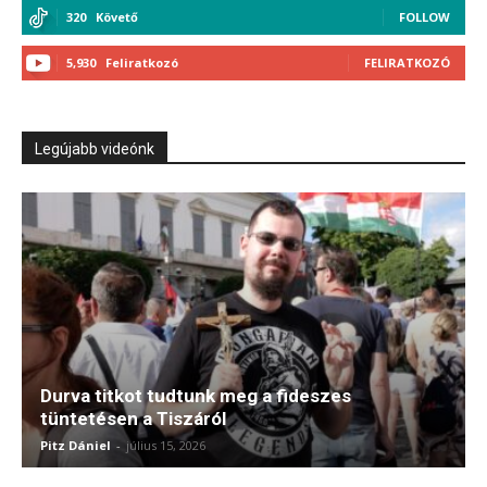
320
Követő
FOLLOW
5,930
Feliratkozó
FELIRATKOZÓ
Legújabb videónk
Durva titkot tudtunk meg a fideszes
tüntetésen a Tiszáról
Pitz Dániel
-
július 15, 2026