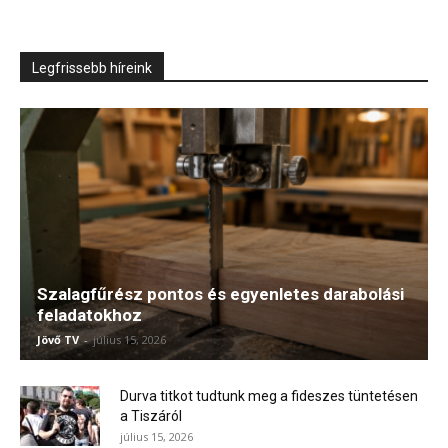
Legfrissebb híreink
Szalagfűrész pontos és egyenletes darabolási
feladatokhoz
Jövő TV
-
július 15, 2026
Durva titkot tudtunk meg a fideszes tüntetésen
a Tiszáról
július 15, 2026