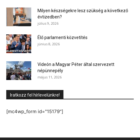
Milyen készségekre lesz szükség a következő
évtizedben?
július 9, 2026
Élő parlamenti közvetítés
június 8, 2026
Videón a Magyar Péter által szervezett
népünnepély
május 11, 2026
Iratkozz fel hírlevelünkre!
[mc4wp_form id="15179"]