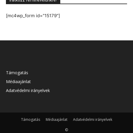
Iratkozz fel hírlevelünkre!
[mc4wp_form id="15179"]
Támogatás
Médiaajánlat
Adatvédelmi irányelvek
Támogatás
Médiaajánlat
Adatvédelmi irányelvek
©