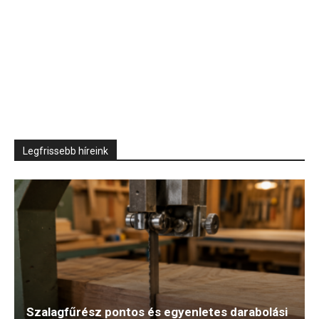
Legfrissebb híreink
Szalagfűrész pontos és egyenletes darabolási