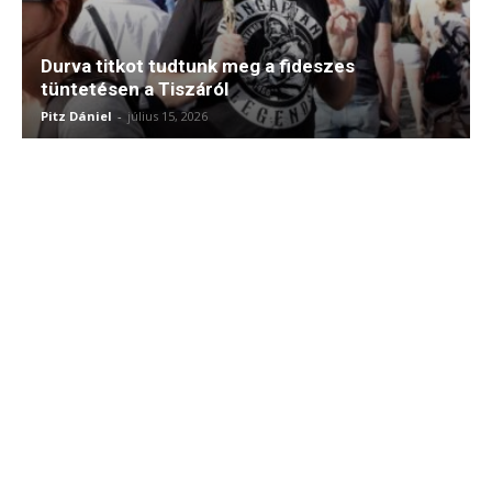
Durva titkot tudtunk meg a fideszes
tüntetésen a Tiszáról
Pitz Dániel
-
július 15, 2026