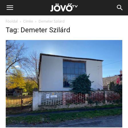
Jövő
Főoldal
Címke
Demeter Szilárd
TV
Tag: Demeter Szilárd