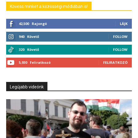
Kövess minket a közösségi médiában is!
42,500
Rajongó
LÁJK
940
Követő
FOLLOW
320
Követő
FOLLOW
5,930
Feliratkozó
FELIRATKOZÓ
Legújabb videónk