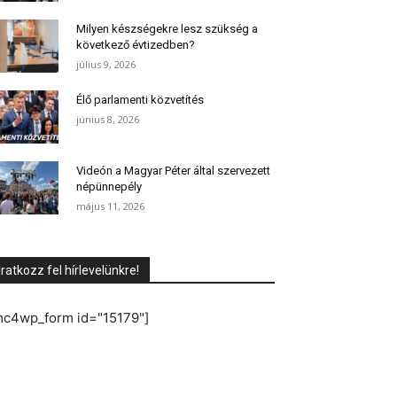
Milyen készségekre lesz szükség a
következő évtizedben?
július 9, 2026
Élő parlamenti közvetítés
június 8, 2026
Videón a Magyar Péter által szervezett
népünnepély
május 11, 2026
Iratkozz fel hírlevelünkre!
mc4wp_form id="15179"]