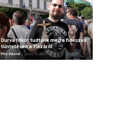
Durva titkot tudtunk meg a fideszes
tüntetésen a Tiszáról
Pitz Dániel
-
július 15, 2026