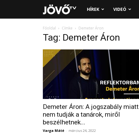
Jövő
HÍREK
VIDEÓ
TV
Főoldal
Címke
Demeter Áron
Tag: Demeter Áron
Demeter Áron: A jogszabály miatt
nem tudják a tanárok, miről
beszélhetnek...
Varga Máté
-
március 24, 2022