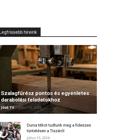
Legfrissebb híreink
Szalagfűrész pontos és egyenletes
darabolási feladatokhoz
Jövő TV
-
július 15, 2026
Durva titkot tudtunk meg a fideszes
tüntetésen a Tiszáról
július 15, 2026