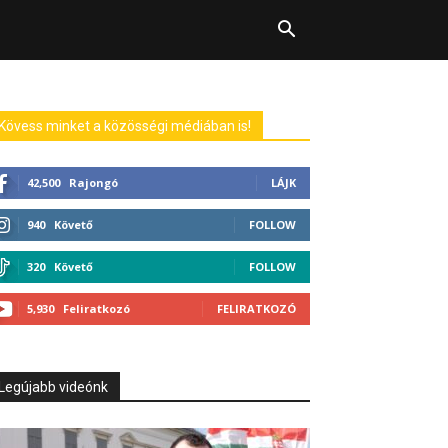
Kövess minket a közösségi médiában is!
42,500
Rajongó
LÁJK
940
Követő
FOLLOW
320
Követő
FOLLOW
5,930
Feliratkozó
FELIRATKOZÓ
Legújabb videónk